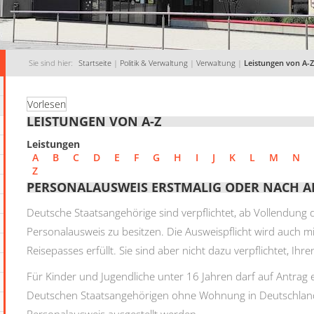
Sie sind hier:
Startseite
|
Politik & Verwaltung
|
Verwaltung
|
Leistungen von A-Z
Vorlesen
LEISTUNGEN VON A-Z
Leistungen
A
B
C
D
E
F
G
H
I
J
K
L
M
N
Z
PERSONALAUSWEIS ERSTMALIG ODER NACH 
Deutsche Staatsangehörige sind verpflichtet, ab Vollendung 
Personalausweis zu besitzen.
Die Ausweispflicht wird auch m
Reisepasses erfüllt.
Sie sind aber nicht dazu verpflichtet, Ihr
Für Kinder und Jugendliche unter 16 Jahren darf auf Antrag 
Deutschen Staatsangehörigen ohne Wohnung in Deutschland 