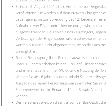
aus der Cloud abrufen kann.
Seit dem 2. August 2021 ist die Aufnahme von Fingerab
verpflichtend. Sie werden auf dem Ausweis-Chip gespeic
Lebensjahres bis zur Vollendung des 12. Lebensjahres 
Aufnahme von Fingerabdrücken beantragt wird,
so kann
ausgestellt werden
.
Bei Fehlen eines Zeigefingers, unge
Verletzungen der Fingerkuppe, wird ersatzweise ein a
werden nur dann nicht abgenommen, wenn dies aus med
unmöglich ist.
Bei der Beantragung
Ihres
Personalausweises
-
erhalten 
unter 10 Jahren erhalten keinen PIN-Brief. Dieser enthält
und
eine
Entsperrnummer (PUK)
für die Nutzung der On
können Sie ab 16 Jahren nutzen, sobald Sie Ihre selbstge
Ausgabe des neuen Personalausweises erhalten Sie ein
Sperrkennwort, um im Bedarfsfall (zum Beispiel Verlust
können
.
Der Personalausweis wird zentral von der Bundesdruckerei