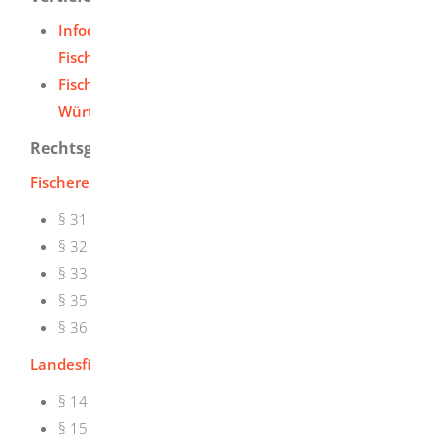
Infodienst - LAZBW Aulendorf -
Fischereiforschungsstelle (landwirtschaft-bw.de)
Fischereiwesen - Regierungspräsidien Baden-
Württemberg (baden-wuerttemberg.de)
Rechtsgrundlage
Fischereigesetz für Baden-Württemberg (FischG)
:
§ 31
Fischereischein
§ 32 Jugendfischereischein
§ 33 Versagungsgründe
§ 35 Zuständigkeit
§ 36 Fischereiabgabe
Landesfischereiverordnung (LFischVO)
:
§ 14
Sachkundenachweis
§ 15 Fischereiprüfung