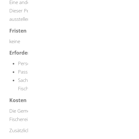
Eine andere Person kann den Antrag auch für Sie stellen.
Dieser Person müssen Sie dazu eine Vollmacht
ausstellen.
Fristen
keine
Erforderliche Unterlagen
Personalausweis
Passbild
Sachkundenachweis: Zeugnis über die erfolgreiche
Fischerprüfung
Kosten
Die Gemeinden legen die Gebühren für die
Fischereischeine fest.
Zusätzlich Fischereiabgabe: