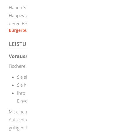
Haben Sie als Antragstellerin oder Antragsteller keinen
Hauptwohnsitz im Land, ist die Gemeinde zuständig, in
deren Bezirk die Fischerei ausgeübt werden soll.
Bürgerbüro [Stadt Herbrechtingen]
LEISTUNGSDETAILS
Voraussetzungen
Fischereischein für Jugendliche (Jugendfischereischein)
Sie sind zwischen 7 und 15 Jahre alt,
Sie haben keinen Sachkundenachweis und
Ihre Eltern oder deren Stellvertreter erklären ihr
Einverständnis
Mit einem Jugendfischereischein dürfen Sie nur unter
Aufsicht einer volljährigen Person fischen, die einen
gültigen Fischereischein besitzt. Der