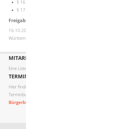
§ 16 Vorbereitungslehrgang
§ 17 Durchführung der Fischerprüfung
Freigabevermerk
16.10.2025 Landwirtschaftsministerium Baden-
Württemberg
MITARBEITERLISTE
Eine Liste der Mitarbeiter von A-Z finden Sie
hier
.
TERMIN ONLINE BUCHEN
Hier finden Sie die verfügbaren Sachgebiete zur Online-
Terminbuchung:
Bürgerbüro Termine online buchen