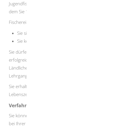
Jugendfischereischein gilt bis zum Ende des Jahres, in
dem Sie 16 Jahre alt werden.
Fischereischein auf Lebenszeit
Sie sind mindestens 10 Jahre alt und
Sie können die erforderliche Sachkunde nachweisen.
Sie dürfen die Fischereiprüfung nur ablegen, wenn Sie
erfolgreich an einem vom Ministerium für Ernährung,
Ländlichen Raum und Verbraucherschutz anerkannten
Lehrgang teilgenommen haben.
Sie erhalten den Fischereischein in der Regel auf
Lebenszeit, in Ausnahmefällen für ein Kalenderjahr.
Verfahrensablauf
Sie können den Fischereischein persönlich oder schriftlich
bei Ihrer Gemeinde beantragen.