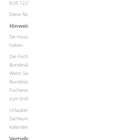
EUR 12,00 pro Jahr
Diese Abgabe entfällt für den Jugendfischereischein.
Hinweise
Sie müssen den Fischereischein beim Fischen bei sich
haben.
Die Fischereischeine aus den verschiedenen
Bundesländern gelten in der Regel in ganz Deutschland.
Wenn Sie Ihren Hauptwohnsitz aus einem anderen
Bundesland nach Baden-Württemberg verlegen, gilt der
Fischereischein des anderen Bundeslands längstens bis
zum Ende des nachfolgenden Kalenderjahres.
Urlauber aus dem Ausland erhalten ohne
Sachkundenachweis für vier Wochen innerhalb eines
Kalenderjahres einen Fischereischein.
Vertiefende Informationen