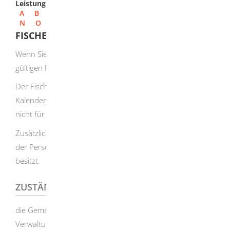
Leistungen
A
B
C
D
E
F
G
H
I
J
K
L
M
N
O
P
Q
R
S
T
U
V
W
X
Y
Z
FISCHEREISCHEIN BEANTRAGEN
Wenn Sie fischen oder angeln möchten, müssen Sie einen
gültigen Fischereischein besitzen.
Der Fischereischein ist gültig, wenn Sie für das laufende
Kalenderjahr die Fischereiabgabe bezahlt haben. Dies gilt
nicht für Jugendfischereischeine.
Zusätzlich zum Fischereischein brauchen Sie die Erlaubnis
der Person, die das Fischereirecht für das Gewässer
besitzt.
ZUSTÄNDIGE STELLE
die Gemeinde-/Stadtverwaltung beziehungsweise die
Verwaltungsgemeinschaft des Hauptwohnortes