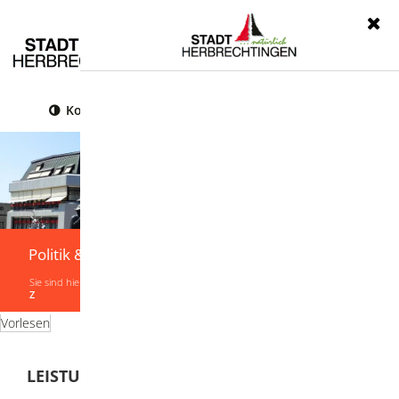
Menü
Kontrast
Leichte Sprache
Gebärdensprache
Politik & Verwaltung
Sie sind hier:
Startseite
|
Politik & Verwaltung
|
Verwaltung
|
Leistungen von A-
Z
Vorlesen
LEISTUNGEN VON A-Z