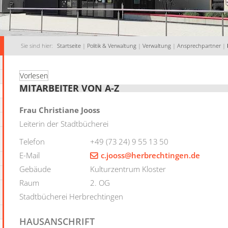
Sie sind hier:
Startseite
|
Politik & Verwaltung
|
Verwaltung
|
Ansprechpartner
|
Vorlesen
MITARBEITER VON A-Z
Frau
Christiane
Jooss
Leiterin der Stadtbücherei
Telefon
+49 (73
24) 9
55
13
50
E-Mail
c.jooss@herbrechtingen.de
Gebäude
Kulturzentrum Kloster
Raum
2. OG
Stadtbücherei Herbrechtingen
HAUSANSCHRIFT