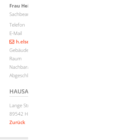
Frau
Heike
Elsenhans
Sachbearbeiterin im Fachbereich Bau
Telefon
+49 (73
24) 9
55
16
07
E-Mail
h.elsenhans@herbrechtingen.de
Gebäude
Rathaus Herbrechtingen
Raum
4. Stock, Zimmer 41
Nachbaranhörung, Grundstücksteilung,
Abgeschlossenheitsbescheinigung
HAUSANSCHRIFT
Lange Straße 58
89542
Herbrechtingen
Zurück