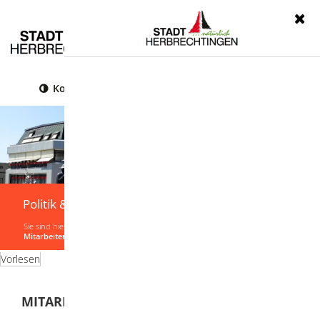
Menü
Kontrast
Leichte Sprache
Gebärdensprache
Politik & Verwaltung
Sie sind hier:
Startseite
|
Politik & Verwaltung
|
Verwaltung
|
Ansprechpartner
|
Mitarbeiterliste von A-Z
Vorlesen
MITARBEITER VON A-Z