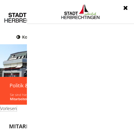
Menü
Kontrast
Leichte Sprache
Gebärdensprache
Politik & Verwaltung
Sie sind hier:
Startseite
|
Politik & Verwaltung
|
Verwaltung
|
Ansprechpartner
|
Mitarbeiterliste von A-Z
Vorlesen
MITARBEITER VON A-Z