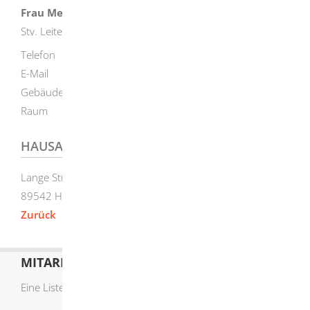
Frau
Melanie
Zeller
Stv. Leiterin im Fachbereich Personal / Interne Dienste
Telefon
+49 (73
24) 9
55
12
03
E-Mail
m.zeller@herbrechtingen.de
Gebäude
Rathaus Herbrechtingen
Raum
3. Stock, Zimmer 34
HAUSANSCHRIFT
Lange Straße 58
89542
Herbrechtingen
Zurück
MITARBEITERLISTE
Eine Liste der Mitarbeiter von A-Z finden Sie
hier
.