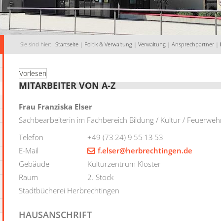
Sie sind hier:
Startseite
|
Politik & Verwaltung
|
Verwaltung
|
Ansprechpartner
|
Vorlesen
MITARBEITER VON A-Z
Frau
Franziska
Elser
Sachbearbeiterin im Fachbereich Bildung / Kultur / Feuerweh
Telefon
+49 (73
24) 9
55
13
53
E-Mail
f.elser@herbrechtingen.de
Gebäude
Kulturzentrum Kloster
Raum
2. Stock
Stadtbücherei Herbrechtingen
HAUSANSCHRIFT