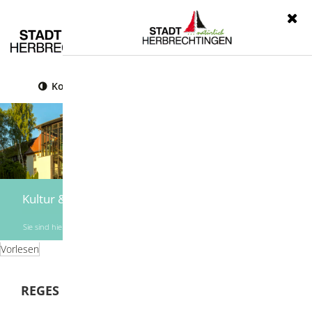
Menü
Kontrast
Leichte Sprache
Gebärdensprache
Kultur & Freizeit
Sie sind hier:
Startseite
|
Kultur & Freizeit
|
Vereine
Vorlesen
REGES VEREINSLEBEN