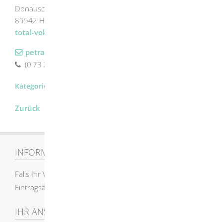
Donauschwabenstraße 11
89542
Herbrechtingen
total-vokal.net
petrareiss61@gmx.de
(0
73
24) 51
17
Kulturelle Vereine
Zurück
INFORMATIONEN
Falls Ihr Verein nicht enthalten ist, oder
Eintragsänderungen erwünscht werden, mailen Sie uns !
IHR ANSPRECHPARTNER