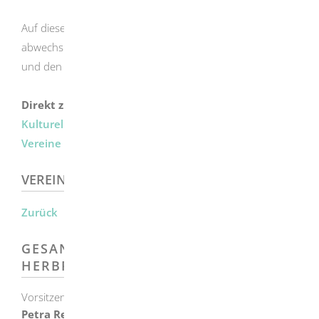
Auf diese Weise entsteht ein buntes,
abwechslungsreiches Miteinander, welches das Leben
und den Alltag in Herbrechtingen begleitet.
Direkt zu
Kulturelle Vereine
Sportvereine
Soziale
Vereine
Sonstige Vereine
VEREINSVERZEICHNIS
Zurück
GESANGVEREIN LIEDERKRANZ
HERBRECHTINGEN
Vorsitzende
Petra
Reiss