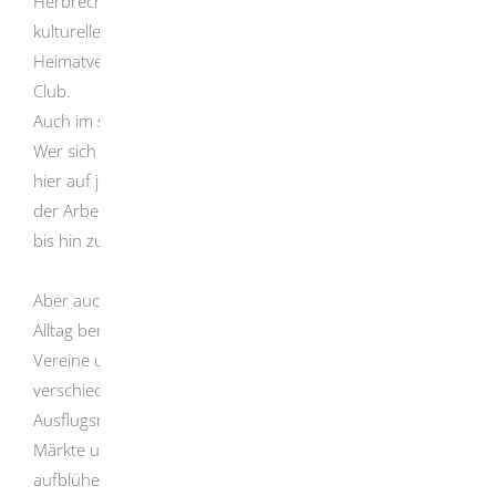
Herbrechtingen noch so einiges Mehr geboten. Im
kulturellen Bereich reicht die Spannweite vom
Heimatverein über Musikverein bis hin zum Squaredance
Club.
Auch im sozialen Bereich nimmt das Angebot nicht ab.
Wer sich sozial engagieren möchte oder Hilfe benötigt, ist
hier auf jeden Fall richtig. Hier reicht die Spannweite von
der Arbeiterwohlfahrt über Bergwacht und Rentnerverein
bis hin zum Verein für Therapeutisches Reiten.
Aber auch sonst gibt es noch weitere Vereine, die den
Alltag bereichern. Zudem organisieren die örtlichen
Vereine und Organisationen während dem ganzen Jahr
verschiedene Veranstaltungen, bieten weitere
Ausflugsmöglichkeiten an und auch die alljährlichen
Märkte und Feste der Stadt lassen Herbrechtingen
aufblühen.