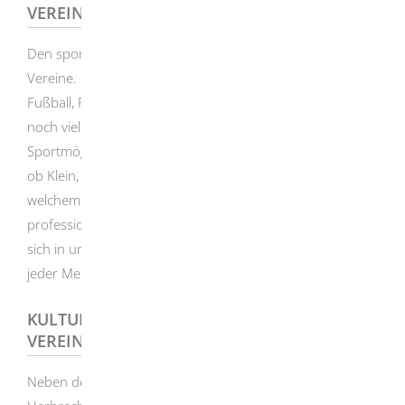
VEREINSSPORT
Den sportlichen Alltag gestalten zum Großteil aktiv die
Vereine. Ob Schwimmen, Reiten, Gymnastik, Handball,
Fußball, Radsport, Wintersport, Schützen, Tennis und
noch viele weitere Angebote. Die Liste an
Sportmöglichkeiten ist riesig. Ob Mann ob Frau, ob Groß
ob Klein, ob Jung oder Alt, für jeden ist etwas dabei. Egal
welchem Sport Sie auch nachgehen, sie werden immer
professionell betreut. Die Bürgerinnen und Bürger, die
sich in und für Vereine engagieren, sind mit Verstand und
jeder Menge Herzblut dabei.
KULTURELLE, SOZIALE UND ANDERE
VEREINE
Neben dem umfangreichen Sportangebot wird in