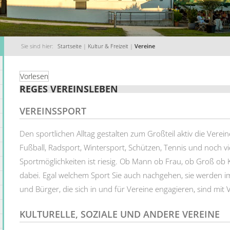
Sie sind hier:
Startseite
|
Kultur & Freizeit
|
Vereine
Vorlesen
REGES VEREINSLEBEN
VEREINSSPORT
Den sportlichen Alltag gestalten zum Großteil aktiv die Vere
Fußball, Radsport, Wintersport, Schützen, Tennis und noch vi
Sportmöglichkeiten ist riesig. Ob Mann ob Frau, ob Groß ob Kl
dabei. Egal welchem Sport Sie auch nachgehen, sie werden i
und Bürger, die sich in und für Vereine engagieren, sind mit
KULTURELLE, SOZIALE UND ANDERE VEREINE