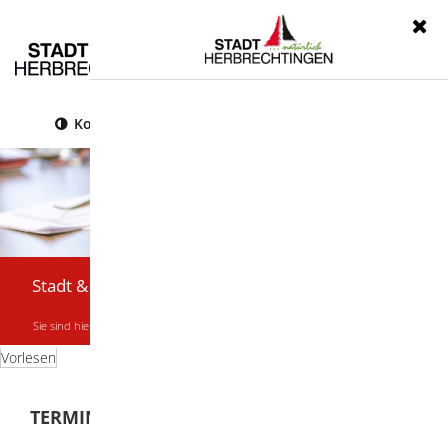
Menü
Kontrast
Leichte Sprache
Gebärdensprache
Stadt & Bürger
Sie sind hier:
Startseite
|
Stadt & Bürger
|
Termine & Veranstaltungen
Vorlesen
TERMINE & VERANSTALTUNGEN