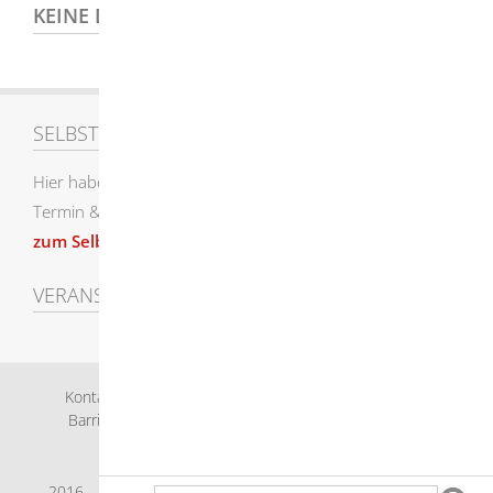
KEINE DATEN VORHANDEN
SELBSTEINTRAG
Hier haben Sie die Möglichkeit einen Eintrag für den
Termin & Veranstaltungskalender selbst zu erstellen.
zum Selbsteintrag
VERANSTALTUNGEN SUCHEN
Kontakt
Bankverbindung
Impressum
Datenschutz
Barrierefreiheit
Leichte Sprache
Gebärdensprache
Sitemap
Intranet
2016 - 2023 © Herbrechtingen |
p
owered by
Komm.ONE