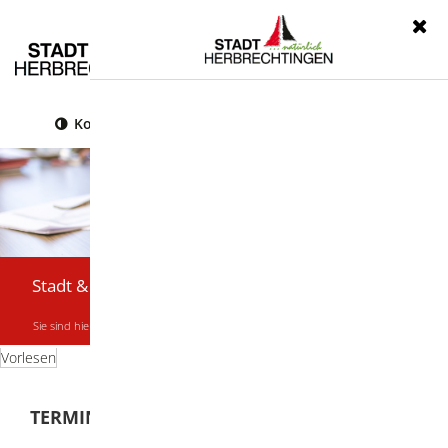
Menü
Kontrast
Leichte Sprache
Gebärdensprache
Stadt & Bürger
Sie sind hier:
Startseite
|
Stadt & Bürger
|
Termine & Veranstaltungen
Vorlesen
TERMINE & VERANSTALTUNGEN