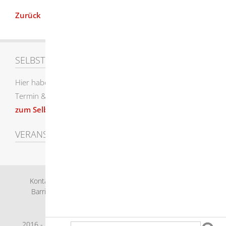
Zurück
SELBSTEINTRAG
Hier haben Sie die Möglichkeit einen Eintrag für den
Termin & Veranstaltungskalender selbst zu erstellen.
zum Selbsteintrag
VERANSTALTUNGEN SUCHEN
Kontakt
Bankverbindung
Impressum
Datenschutz
Barrierefreiheit
Leichte Sprache
Gebärdensprache
Sitemap
Intranet
2016 - 2023 © Herbrechtingen |
p
owered by
Komm.ONE