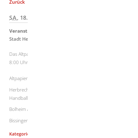
Zurück
SA
, 18.07.2026
|
8:00
ALTPAPIERSAMMLUNG
Veranstalter
Stadt Herbrechtingen
Das Altpapier muss am Sammlungstag bis spätestens
8:00 Uhr bereitgestellt werden.
Altpapiersammlung in
Herbrechtingen / Eselsburg - TSV Herbrechtingen, Abt.
Handball
Bolheim / Anhausen - Freiwillige Feuerwehr Bolheim
Bissingen / Hausen - Ev. Pfarramt Dettingen
Altpapiersammlungen