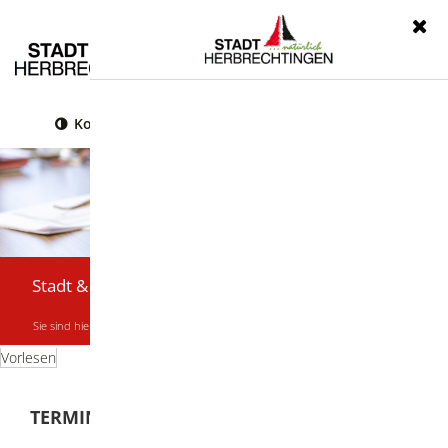
Menü
Kontrast
Leichte Sprache
Gebärdensprache
Stadt & Bürger
Sie sind hier:
Startseite
|
Stadt & Bürger
|
Termine & Veranstaltungen
Vorlesen
TERMINE & VERANSTALTUNGEN