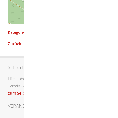
| Map data ©
contributors,
Leaflet
OpenStreetMap
CC-BY-SA
Sonstiges
,
Sportveranstaltungen
Zurück
SELBSTEINTRAG
Hier haben Sie die Möglichkeit einen Eintrag für den
Termin & Veranstaltungskalender selbst zu erstellen.
zum Selbsteintrag
VERANSTALTUNGEN SUCHEN