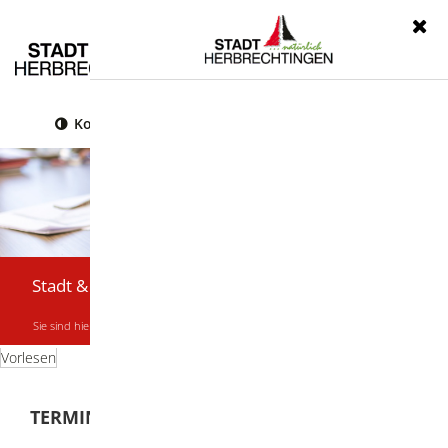
Menü
Kontrast
Leichte Sprache
Gebärdensprache
Stadt & Bürger
Sie sind hier:
Startseite
|
Stadt & Bürger
|
Termine & Veranstaltungen
Vorlesen
TERMINE & VERANSTALTUNGEN