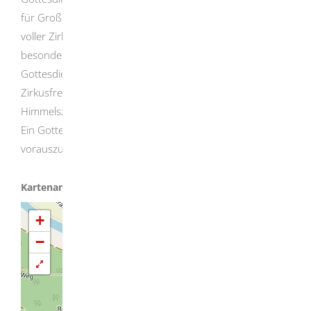
für Groß und Klein, zum Innehalten und doch bewegend,
voller Zirkusinspiration und Glaubenstiefe. Dieser
besondere
Gottesdienst ist nicht nur Höhepunkt und Abschluss der
Zirkusfreizeit, sondern gleichzeitig der gesamten
Himmelszelt-Saison 2026.
Ein Gottesdienst um dankbar zurückzublicken und mutig
vorauszuschauen – du bist herzlich eingeladen.
+
−