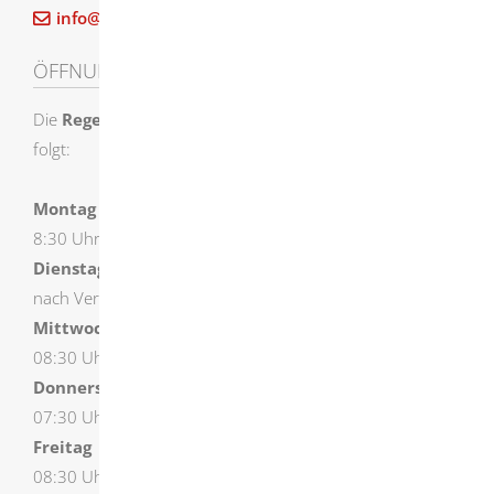
info@herbrechtingen.de
ÖFFNUNGSZEITEN
Die
Regelöffnungszeiten
der Stadtverwaltung sind wie
folgt:
Montag
8:30 Uhr – 12:00 Uhr und 14:00 Uhr – 16:00 Uhr
Dienstag
nach Vereinbarung
Mittwoch
08:30 Uhr – 18:00 Uhr (durchgehend geöffnet)
Donnerstag
07:30 Uhr – 12:00 Uhr und 14:00 Uhr – 16:00 Uhr
Freitag
08:30 Uhr – 12:00 Uhr