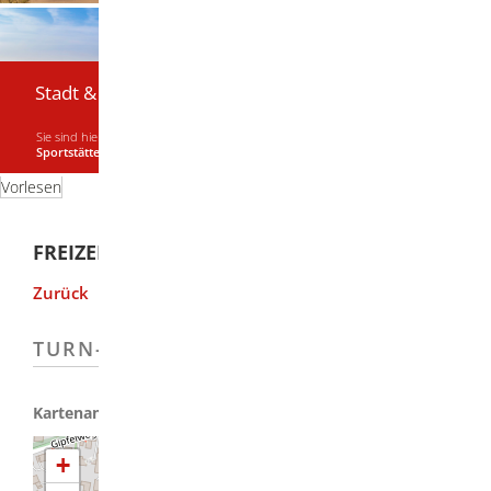
Stadt & Bürger
Sie sind hier:
Startseite
|
Stadt & Bürger
|
Stadtplan
|
Freizeit / Kultur /
Sportstätten
Vorlesen
FREIZEIT / KULTUR / SPORTSTÄTTEN
Zurück
TURN- UND FESTHALLE BOLHEIM
+