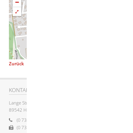
−
| Map data ©
contributors,
Leaflet
OpenStreetMap
CC-BY-SA
Zurück
KONTAKT
Lange Straße 58
89542
Herbrechtingen
(0
73
24) 955-0
(0
73
24) 955-12
12