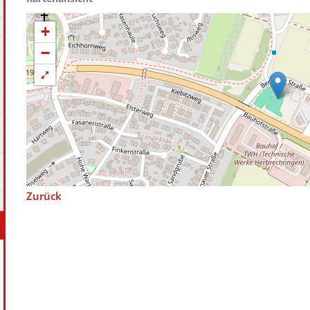
+
−
Zurück