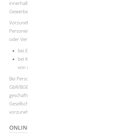
innerhalb der Gemeinde etwas ändert, genügt eine
Gewerbeummeldung.
Vorzunehmen ist die Abmeldung von folgenden
Personen oder ihren bevollmächtigten Vertreterinnen
oder Vertretern:
bei Einzelgewerben vom Gewerbetreibenden selbst,
bei Kapitalgesellschaften (zum Beispiel GmbH, AG)
von den gesetzlichen Vertretern.
Bei Personengesellschaften (zum Beispiel OHG, KG,
GbR/BGB-Gesellschaft, GmbH & Co. KG) sind von allen
geschäftsführungsberechtigten Gesellschafterinnen oder
Gesellschaftern jeweils Gewerbeabmeldungen
vorzunehmen.
ONLINEANTRAG UND FORMULARE