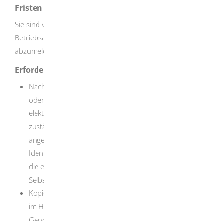
Fristen
Sie sind verpflichtet, Ihr Gewerbe zum Zeitpunkt der
Betriebsauflösung oder der Änderung der Rechtsform
abzumelden.
Erforderliche Unterlagen
Nachweis der Identität (zum Beispiel Personalausweis
oder Reisepass mit Meldebescheinigung). Bei
elektronischer Gewerbe-Ummeldung kann die
zuständige Stelle weitere geeignete und
angemessene Verfahren zur Feststellung der
Identität anwenden (zum Beispiel PIN/TAN-Verfahren,
die elektronische Ausweisfunktion, De-Mail oder eine
Selbsterklärung zur Identität).
Kopie des Handelsregister-Auszugs, wenn Ihre Firma
im Handelsregister eingetragen ist (ebenso:
Genossenschaftsregister, Vereinsregister,