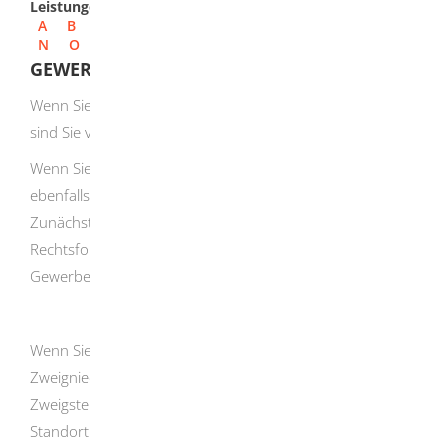
Leistungen
A
B
C
D
E
F
G
H
I
J
K
L
M
N
O
P
Q
R
S
T
U
V
W
X
Y
Z
GEWERBE ABMELDEN
Wenn Sie den Betrieb Ihres Gewerbes einstellen möchten,
sind Sie verpflichtet, Ihr Gewerbe abzumelden.
Wenn Sie die Rechtsform Ihres Gewerbes ändern, ist
ebenfalls eine Gewerbe-Abmeldung erforderlich.
Zunächst müssen Sie Ihren Betrieb unter der bisherigen
Rechtsform abmelden. Anschließend melden Sie Ihr
Gewerbe unter der neuen Rechtsform wieder an.
Wenn Sie den Hauptsitz Ihres Betriebes oder einer
Zweigniederlassung oder einer unselbstständigen
Zweigstelle Ihres Unternehmens an einen neuen
Standort verlegen, ohne dass sich an der Zuständigkeit