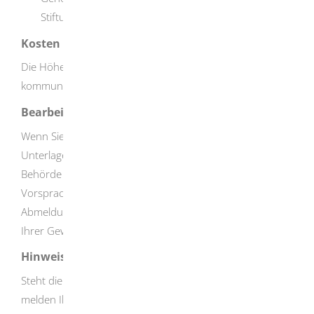
Stiftungsverzeichnis)
Kosten
Die Höhe der Gebühren richtet sich nach der
kommunalen Gebührensatzung.
Bearbeitungsdauer
Wenn Sie das Formular korrekt ausgefüllt haben und Ihre
Unterlagen vollständig sind, bescheinigt Ihnen die
Behörde den Empfang Ihrer Abmeldung bei persönlicher
Vorsprache sofort. Bei schriftlicher oder elektronischer
Abmeldung erhalten Sie die Empfangsbescheinigung
Ihrer Gewerbeabmeldung innerhalb von 3 Tagen.
Hinweise
Steht die Einstellung des Betriebes eindeutig fest und Sie
melden Ihr Gewerbe nicht ab, wird die Abmeldung von