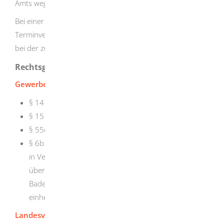
Amts wegen vorgenommen.
Bei einer persönlichen Vorsprache kann eine vorherige
Terminvereinbarung erforderlich sein. Erkundigen Sie sich
bei der zuständigen Stelle.
Rechtsgrundlage
Gewerbeordnung (GewO)
:
§ 14 Anzeigepflicht
§ 15 Empfangsbescheinigung
§ 55c Anzeigepflicht bei Reisegewerbe
§ 6b Absatz 1 GewO
und
§ 71a fortfolgende LVwVfG
in Verbindung mit
§§ 1 fortfolgende des
Gesetzes
über einheitliche Ansprechpartner für das Land
Baden-Württemberg
(EAG BW)
(Verfahren über eine
einheitliche Stelle, einheitliche Ansprechpartner)
Landesverwaltungsverfahrensgesetz (LVwVfG)
: