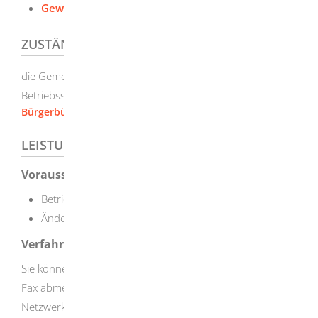
Gewerbe-Abmeldung
ZUSTÄNDIGE STELLE
die Gemeinde-/Stadtverwaltung der bisherigen
Betriebsstätte
Bürgerbüro [Stadt Herbrechtingen]
LEISTUNGSDETAILS
Voraussetzungen
Betriebsauflösung oder
Änderung der Rechtsform Ihres Gewerbes
Verfahrensablauf
Sie können Ihr Gewerbe persönlich, online, per Post oder
Fax abmelden.
Die Abmeldung können Sie auch über das
Netzwerk einheitlicher Ansprechpartner vornehmen.