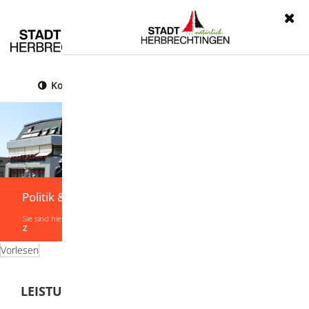
Menü
Kontrast
Leichte Sprache
Gebärdensprache
Politik & Verwaltung
Sie sind hier:
Startseite
|
Politik & Verwaltung
|
Verwaltung
|
Leistungen von A-
Z
Vorlesen
LEISTUNGEN VON A-Z