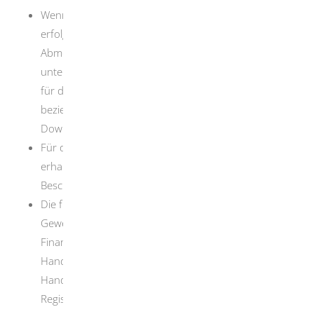
Wenn die Abmeldung persönlich oder schriftlich
erfolgt, müssen Sie den Formularvordruck „Gewerbe-
Abmeldung“ (GewA 3) ausfüllen und persönlich
unterschreiben. Das Formular „GewA 3“ liegt bei der
für die Abmeldung zuständigen Stelle aus,
beziehungsweise steht auch, je nach Angebot, zum
Download zur Verfügung.
Für den Empfang Ihrer Gewerbe-Abmeldung
erhalten Sie von der zuständigen Stelle eine
Bescheinigung.
Die für die Abmeldung zuständige Stelle leitet die
Gewerbeabmeldung an andere Stellen, wie das
Finanzamt, die Berufsgenossenschaft, die
Handwerkskammer oder die Industrie- und
Handelskammer und gegebenenfalls das
Registergericht weiter.