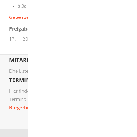
§ 3a elektronische Kommunikation
Gewerbeanzeigeverordnung (GewAnzV)
Freigabevermerk
17.11.2025 Wirtschaftsministerium Baden-Württemberg
MITARBEITERLISTE
Eine Liste der Mitarbeiter von A-Z finden Sie
hier
.
TERMIN ONLINE BUCHEN
Hier finden Sie die verfügbaren Sachgebiete zur Online-
Terminbuchung:
Bürgerbüro Termine online buchen