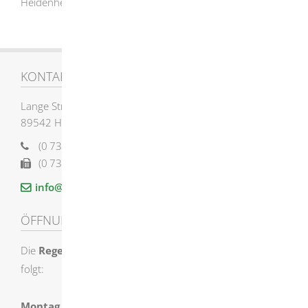
Heidenheimer Str. 36, Tel.: 07324 / 98 99 980
KONTAKT
Lange Straße 58
89542
Herbrechtingen
(0
73
24) 955-0
(0
73
24) 955-12
12
info@herbrechtingen.de
ÖFFNUNGSZEITEN
Die
Regelöffnungszeiten
der Stadtverwaltung sind wie
folgt:
Montag