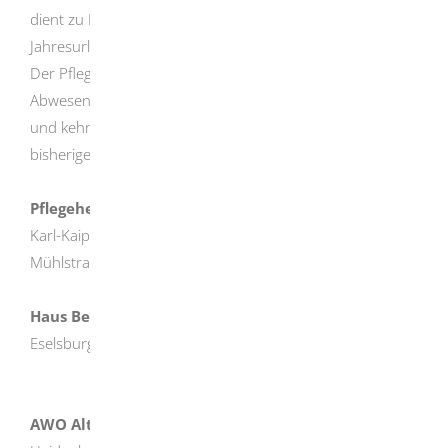
dient zu Entlastung der pflegenden Angehörigen bei
Jahresurlaub, Kur oder bei eigener Erkrankung.
Der Pflegebedürftige lebt während der vorrübergehenen
Abwesenheit der pflegenden Angehörigen im Pflegeheim
und kehrt nach der Kurzeitpflege wieder in seinen
bisherigen Lebensbereich zurück.
Pflegeheime:
Karl-Kaipf-Heim
Mühlstraße 11, Tel.: 07324 / 96190
Haus Benedikt
Eselsburger Str. 14, Tel.: 07324 / 98940
AWO Altenpflegeheim Bolheim