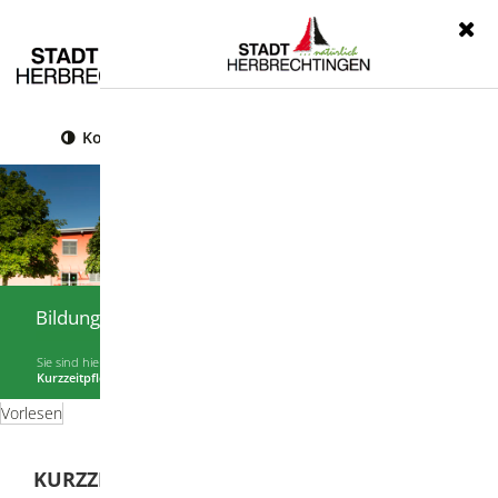
Menü
Kontrast
Leichte Sprache
Gebärdensprache
Bildung & Soziales
Sie sind hier:
Startseite
|
Bildung & Soziales
|
Beratungen und Hilfen im Alltag
|
Kurzzeitpflege
Vorlesen
KURZZEITPFLEGE