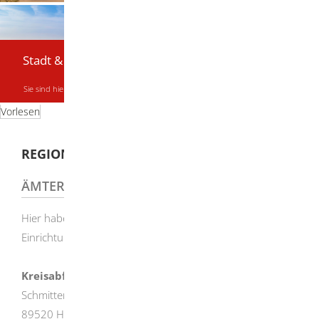
Stadt & Bürger
Sie sind hier:
Startseite
|
Stadt & Bürger
|
Regionale Behörden
Vorlesen
REGIONALE BEHÖRDEN
ÄMTER, BEHÖRDEN, EINRICHTUNGEN
Hier haben wir für Sie die wichtigsten Ämter,
Einrichtungen und Behörden zusammengestellt:
Kreisabfallwirtschaftsbetrieb
Schmittenplatz 5
89520 Heidenheim