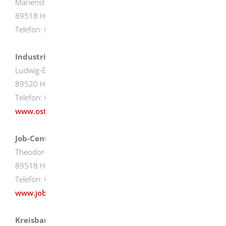
Marienstraße 15
89518 Heidenheim
Telefon: 07321/ 38-0
Industrie- und Handelskammer
Ludwig-Erhard-Straße 1
89520 Heidenheim
Telefon: 07321/ 324-0
www.ostwuerttemberg.ihk.de
Job-Center
Theodor-Heuss-Str. 1
89518 Heidenheim
Telefon: 07321 / 345-0
www.jobcenter-heidenheim.de/
Kreisbaugesellschaft