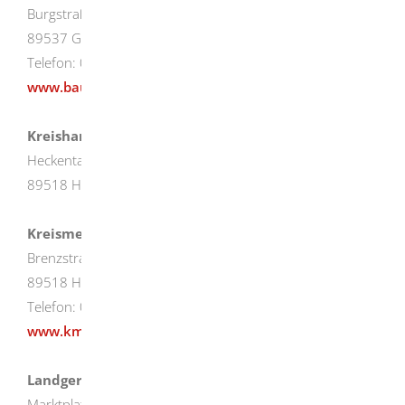
Burgstraße 30
89537 Giengen
Telefon: 07322/ 9604-0
www.baugesellschaft.de
Kreishandwerkerschaft
Heckentalstraße 84
89518 Heidenheim
Kreismedienzentrum
Brenzstraße 30
89518 Heidenheim
Telefon: 07321/ 321-1652
www.kmz-heidenheim.de
Landgericht mit Staatsanwaltschaft Ellwangen
Marktplatz