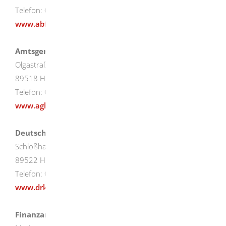
Telefon: 07321/ 9505-0
www.abfallwirtschaft-heidenheim.de
Amtsgericht
Olgastraße 22
89518 Heidenheim
Telefon: 07321/38-0
www.agheidenheim.de
Deutsches Rotes Kreuz
Schloßhaustraße 98
89522 Heidenheim
Telefon: 07321/3583-0
www.drk-heidenheim.de
Finanzamt