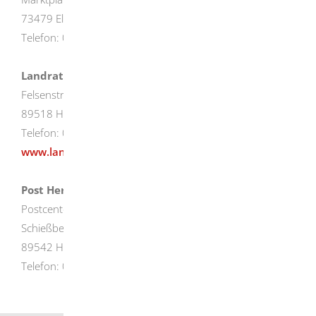
73479 Ellwangen
Telefon: 07961/ 81-0
Landratsamt Heidenheim
Felsenstraße 36
89518 Heidenheim
Telefon: 07321/321-0
www.landkreis-heidenheim.de
Post Herbrechtingen
Postcenter Engelmann
Schießbergstraße 4 (im Buigencenter)
89542 Herbrechtingen
Telefon: 07324 / 98 37 94