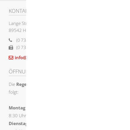
KONTAKT
Lange Straße 58
89542
Herbrechtingen
(0
73
24) 955-0
(0
73
24) 955-12
12
info@herbrechtingen.de
ÖFFNUNGSZEITEN
Die
Regelöffnungszeiten
der Stadtverwaltung sind wie
folgt:
Montag
8:30 Uhr – 12:00 Uhr und 14:00 Uhr – 16:00 Uhr
Dienstag