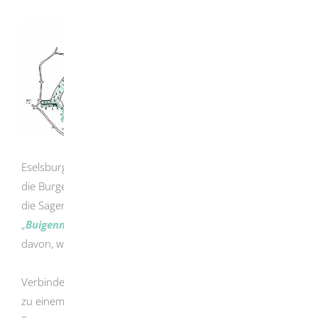
Klick für Vergößerung
Eselsburg, Falkenstein, Hürgenstein und Bindstein waren
die Burgen in luftiger Höhe;
die Sagen erzählen vom
Klosterschatz
, dem
„
Buigenmännle
“, den „
Steineren Jungfrauen
“ und
davon, wie
Burg Falkenstein
zu ihrem Namen kam.
Verbinden Sie die Wanderung durch das Eselsburger Tal
zu einem Ausflug in eine lebendige Burgen- und