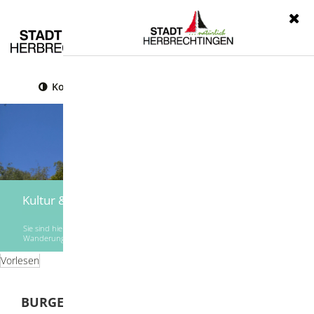
Menü
Kontrast
Leichte Sprache
Gebärdensprache
Kultur & Freizeit
Sie sind hier:
Startseite
|
Kultur & Freizeit
|
Ausflüge, Führungen,
Wanderungen
|
Burgen- und Sagenweg
Vorlesen
BURGEN- UND SAGENWEG