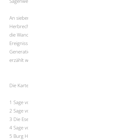
Sagenwelt.
An sieben Stellen im Tal zwischen Anhausen und
Herbrechtingen sind Tafeln angebracht; sie informieren
die Wanderer über Sehenswürdigkeiten und historische
Ereignisse und berichten von Sagen, die seit vielen
Generationen in dieser Region Kindern und Besuchern
erzählt werden.
Die Karte zeigt die
Standorte der Informationstafeln
1 Sage vom Herbrechtinger Klosterschatz
2 Sage von den Steinernen Jungfrauen
3 Die Eselsburg
4 Sage von der Burg Falkenstein
5 Burg Hürgenstein