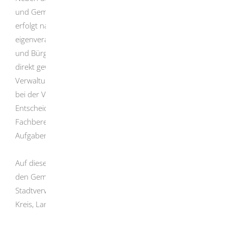
und Gemeinden selbst regeln und entscheiden . Dies
erfolgt natürlich im Rahmen der Gesetze selbst und
eigenverantwortlich. Dafür werden von den Bürgerinnen
und Bürgern der Gemeinderat und der Bürgermeister
direkt gewählt. Die Stadtverwaltung und die
Verwaltungsstellen unterstützen die gewählten Vertreter
bei der Vorbereitung und Umsetzung von
Entscheidungen. Die Verwaltung gliedert sich in
Fachbereiche, die unterschiedliche Sach- und
Aufgabengebiete betreuen.
Auf diesen Seiten finden Sie nähere Informationen über
den Gemeinderat und die Ausschüsse, die
Stadtverwaltung und über die Abgeordneten , die uns im
Kreis, Land, Bund und Europa vertreten.