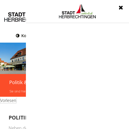
Menü
Kontrast
Leichte Sprache
Gebärdensprache
Politik & Verwaltung
Sie sind hier:
Startseite
|
Politik & Verwaltung
Vorlesen
POLITIK & VERWALTUNG
Neben der "großen Politik" gibt es Einiges was die Städte