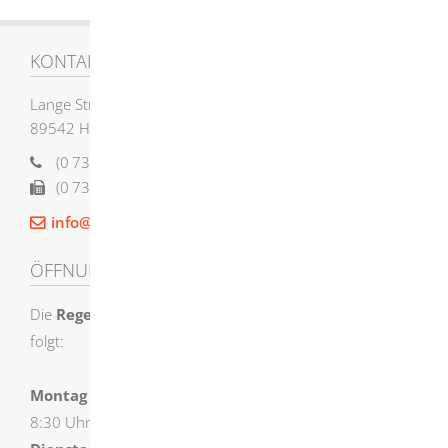
KONTAKT
Lange Straße 58
89542
Herbrechtingen
(0
73
24) 955-0
(0
73
24) 955-12
12
info@herbrechtingen.de
ÖFFNUNGSZEITEN
Die
Regelöffnungszeiten
der Stadtverwaltung sind wie
folgt:
Montag
8:30 Uhr – 12:00 Uhr und 14:00 Uhr – 16:00 Uhr