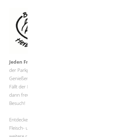
Jeden Freitag von 11:00 bis 16:00 Uhr
verwandelt sich
der Parkplatz am Bibriscampus in ein Paradies für
Genießer.
Fällt der Markttag auf einen Feiertag? Kein Problem –
dann freuen wir uns bereits am Donnerstag auf Ihren
Besuch!
Entdecken Sie frisches Obst und Gemüse, herzhafte
Fleisch- und Wurstwaren, köstliche Backwaren und viele
weitere regionale Spezialitäten.