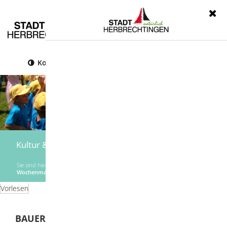
Menü
Kontrast
Leichte Sprache
Gebärdensprache
Kultur & Freizeit
Sie sind hier:
Startseite
|
Kultur & Freizeit
|
Märkte und Feste
|
Bauern- und
Wochenmarkt
Vorlesen
BAUERN- UND WOCHENMARKT