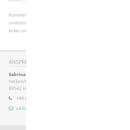
Kommen Sie vorbei, stöbern Sie durch die Stände und
unterstützen Sie unsere regionalen Händler – frisch,
lecker und direkt aus der Nachbarschaft!
ANSPRECHPARTNER
Sabrina
Kling
Herbrechtinger Straße 8
89542
Herbrechtingen
+49 (73
24) 9
55
13
22
s.kling@herbrechtingen.de