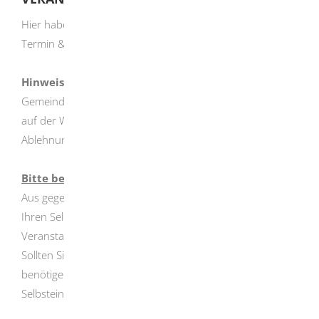
Hier haben Sie die Möglichkeit einen Eintrag für den
Termin & Veranstaltungskalendar selbst zu erstellen.
Hinweis: Alle Einträge
müssen zuerst von der
Gemeindeverwaltung
freigegeben werden
, bevor Sie
auf der Website sichtbar werden. Über die Freigabe (oder
Ablehnung) werden Sie per E-Mail informiert.
Bitte beachten:
Aus gegebenem Anlass weisen wir daraufhin, dass durch
Ihren Selbsteintrag hier
nicht automatisch
die für Ihre
Veranstaltung benötigte städt. Halle reserviert wird.
Sollten Sie ein städt. Objekt / Halle für Ihre Veranstaltung
benötigen, so müssen Sie die Reservierung
vor
Ihrem
Selbsteintrag fix eintragen lassen.