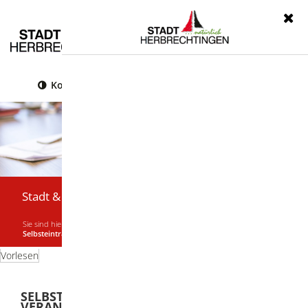
Menü
Kontrast
Leichte Sprache
Gebärdensprache
Stadt & Bürger
Sie sind hier:
Startseite
|
Stadt & Bürger
|
Termine & Veranstaltungen
|
Selbsteintrag
Vorlesen
SELBSTEINTRAG TERMINE &
VERANSTALTUNGEN