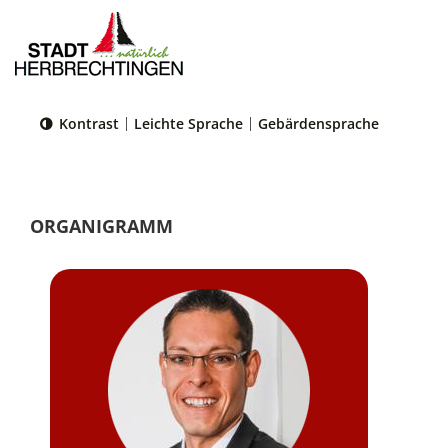
Kontrast
Leichte Sprache
Gebärdensprache
Sie sind hier:
Startseite
|
Politik & Verwaltung
|
Verwaltung
|
Organigramm
ORGANIGRAMM