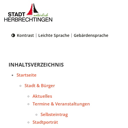
Kontrast
Leichte Sprache
Gebärdensprache
Sie sind hier:
Startseite
|
Politik & Verwaltung
|
Verwaltung
|
Organigramm
INHALTSVERZEICHNIS
Startseite
Stadt & Bürger
Aktuelles
Termine & Veranstaltungen
Selbsteintrag
Stadtporträt