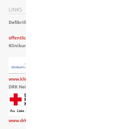
LINKS
Defibrillatoren
öffentlich Standorte
Klinikum Heidenheim
www.kliniken-heidenheim.de
DRK Heidenheim
www.drk-heidenheim.de