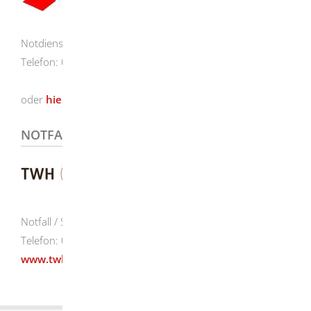
Notdienstfinder
Telefon: 0800 0022 833
oder
hier
NOTFALL / STÖRDIENST
Notfall / Stördienst:
Telefon: 07324 / 9851-98
www.twh-gmbh.de