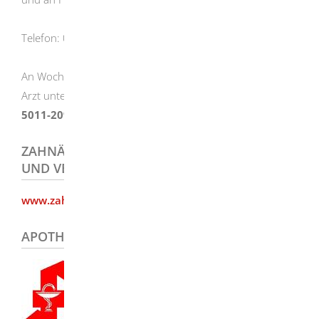
Telefon: 07321 / 48 00 50
An Wochenenden und Feiertagen ist ein diensthabender
Arzt unter folgender Telefonnummer zu erreichen:
0180
5011-2091
ZAHNÄRZTLICHER NOTDIENST, ANSAGE
UND VERMITTLUNG (A&V E.V.)
www.zahnarzt-notdienst.de
APOTHEKEN