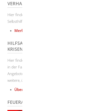
VERHALTEN IN KRISENSITUATIONEN
Hier finden Sie eine Übersicht zur Vorsorge und
Selbsthilfe in Katastrophenlagen:
Merkblatt
(PDF)
HILFSANGEBOTE BEI KONFLIKTEN UND
KRISEN IN DER FAMILIE
Hier finden Sie eine Übersicht über Angebote bei Gewalt
in der Familie sowie sonstige Beratungsstellen und
Angebote im Landkreis Heidenheim. Zudem werden auch
weitere, überregionale Angebote aufgeführt.
Übersicht über Hilfsangebote
(PDF)
FEUERALARM 112