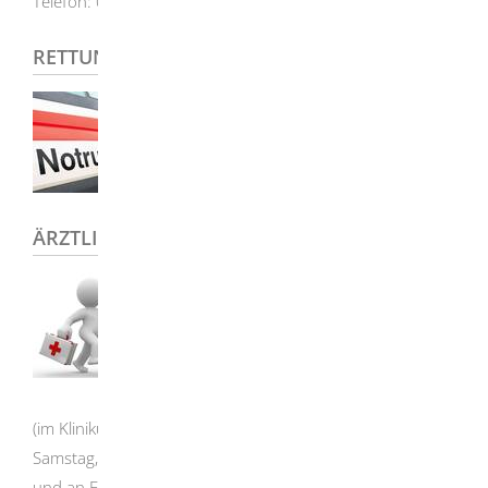
Telefon: 07324 / 91 90 14
RETTUNGSDIENST / NOTARZT 112
ÄRZTLICHE NOTFALLPRAXIS
(im Klinikum Heidenheim)
Samstag, 8.00 Uhr bis Montag, 7.00 Uhr
und an Feiertagen