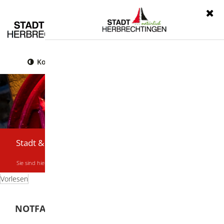
Menü
Kontrast
Leichte Sprache
Gebärdensprache
Stadt & Bürger
Sie sind hier:
Startseite
|
Stadt & Bürger
|
Notfallsituationen
Vorlesen
NOTFALLSITUATIONEN