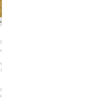
Wärmeplanung / Klimaschutzinitiative
einderat entscheidet am 24.07.2025
iederstotzingen einen Förderantrag für eine
beauftragte die Stadt den ZGB und die RBS
z (WPG), das Wärmepläne für alle Kommunen
t. Wärmepläne nach KlimaG BW haben