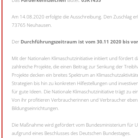
Das
Förderkennzeichen
lautet:
03K1435
Am 14.08.2020 erfolgte die Ausschreibung. Den Zuschlag 
73765 Neuhausen.
Der
Durchführungszeitraum ist vom 30.11 2020 bis vor
Mit der Nationalen Klimaschutzinitiative initiiert und förde
zahlreiche Projekte, die einen Beitrag zur Senkung der Trei
Projekte decken ein breites Spektrum an Klimaschutzaktivitäte
Strategien bis hin zu konkreten Hilfestellungen und investiv
für gute Ideen. Die Nationale Klimaschutzinitiative trägt zu 
Von ihr profitieren Verbraucherinnen und Verbraucher e
Bildungseinrichtungen.
Die Maßnahme wird gefördert vom Bundesministerium für Um
aufgrund eines Beschlusses des Deutschen Bundestages.