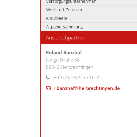
Versorgungsunternehmen
Wertstoff-Zentrum
Krautbeete
Altpapiersammlung
Ansprechpartner
Roland
Banzhaf
Lange Straße 58
89542
Herbrechtingen
+49 (73
24) 9
55
16
04
r.banzhaf@herbrechtingen.de