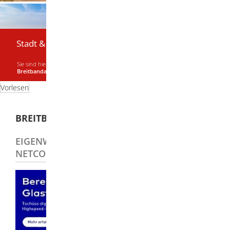
Stadt & Bürger
Sie sind hier:
Startseite
|
Stadt & Bürger
|
Bauen und Entwicklung
|
Breitbandausbau
Vorlesen
BREITBANDAUSBAU
EIGENWIRTSCHAFTLICHER AUSBAU DER
NETCOM BW