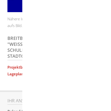
Nähere Informationen erhalten Sie
hier
oder mit "Klick"
aufs Bild.
BREITBANDAUSBAU - ERSCHLIESSUNG DER "
WEISSEN FLECKEN" - EINZELGEHÖFTE, SC
HULEN UND GEWERBEGEBIET IM ST
ADTGEBIET HERBRECHTINGEN
Projektbeschreibung
(PDF)
Lageplan
(PDF)
IHR ANSPRECHPARTNER