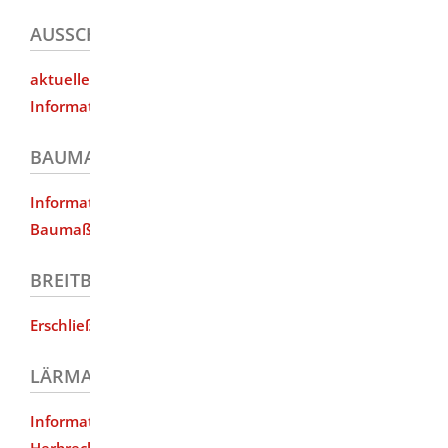
AUSSCHREIBUNGEN
aktuelle Öffentliche Ausschreibungen und
Informationen über vergebene Aufträge
BAUMASSNAHMEN
Informationen zu aktuellen und geplanten
Baumaßnahmen
BREITBANDAUSBAU
Erschließung der "weißen Flecken"
LÄRMAKTIONSPLAN
Informationen über die Lärmaktionsplanung
Herbrechtingen