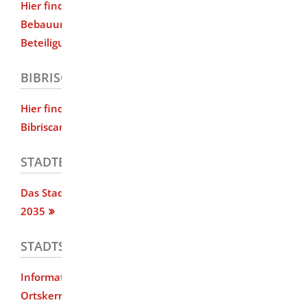
Hier finden Sie Informationen über rechtskräftige
Bebauungsgläne und Bebauungspläne im
Beteiligungsverfahren
BIBRISCAMPUS
Hier finden Sie Informationen zum neuen
Bibriscampus
STADTENTWICKLUNG
Das Stadtentwicklungskonzept Herbrechtingen
2035
STADTSANIERUNG
Informationen zur geplanten Stadtsanierung "
Ortskern Ost"