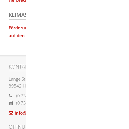
KLIMASCHUTZINITIATIVE
Förderung der LED Umstellung der Flutlichtanlagen
auf den Sportplätzen
KONTAKT
Lange Straße 58
89542
Herbrechtingen
(0
73
24) 955-0
(0
73
24) 955-12
12
info@herbrechtingen.de
ÖFFNUNGSZEITEN