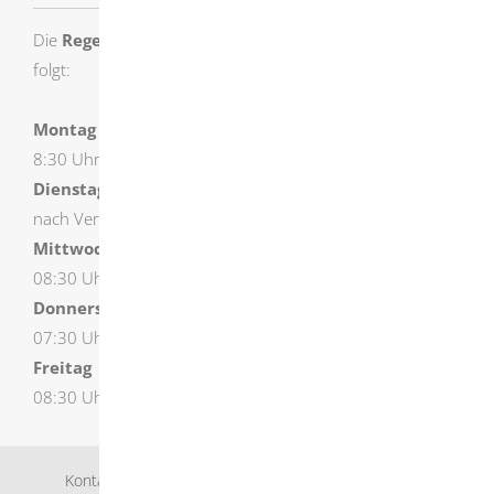
Die
Regelöffnungszeiten
der Stadtverwaltung sind wie
folgt:
Montag
8:30 Uhr – 12:00 Uhr und 14:00 Uhr – 16:00 Uhr
Dienstag
nach Vereinbarung
Mittwoch
08:30 Uhr – 18:00 Uhr (durchgehend geöffnet)
Donnerstag
07:30 Uhr – 12:00 Uhr und 14:00 Uhr – 16:00 Uhr
Freitag
08:30 Uhr – 12:00 Uhr
Kontakt
Bankverbindung
Impressum
Datenschutz