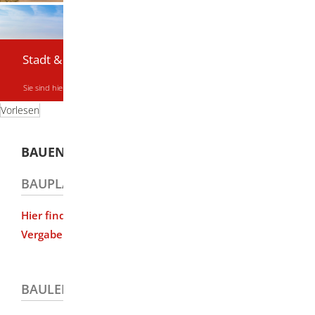
Stadt & Bürger
Sie sind hier:
Startseite
|
Stadt & Bürger
|
Bauen und Entwicklung
Vorlesen
BAUEN UND ENTWICKLUNG
BAUPLÄTZE
Hier finden Sie Informationen über Bauplätze, die
Vergaberichtlininen und mehr...
BAULEITPLANUNG