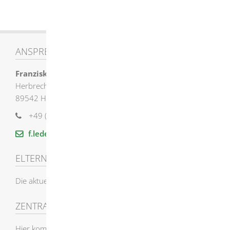
ANSPRECHPARTNER
Franziska
Leder
Herbrechtinger Straße 8
89542
Herbrechtingen
+49 (73
24) 9
55
13
20
f.leder@herbrechtingen.de
ELTERNBEITRÄGE
Die aktuellen Elternbeiträge finden Sie
hier
(PDF)
ZENTRALE VORMERKUNG
Hier kommen Sie
direkt
auf das neue
Kita-