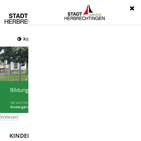
Menü
Kontrast
Leichte Sprache
Gebärdensprache
Bildung & Soziales
Sie sind hier:
Startseite
|
Bildung & Soziales
|
Kindertagesstätten
|
Kindergärten Bolheim
Vorlesen
KINDERGÄRTEN BOLHEIM