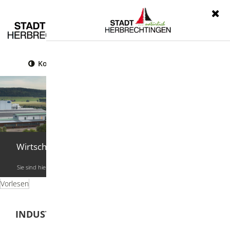
Menü
Kontrast
Leichte Sprache
Gebärdensprache
Wirtschaft
Sie sind hier:
Startseite
|
Wirtschaft
|
Industrie-/Gewerbeflächen
Vorlesen
INDUSTRIE-/GEWERBEFLÄCHEN