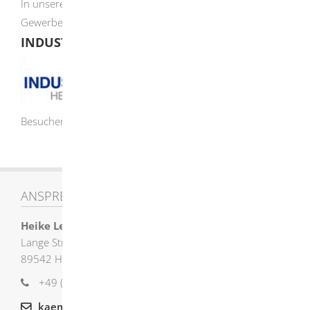
In unserem Stadtgebiet sind folgende Industrie- und
Gewerbeflächen vorhanden:
INDUSTRIEPARK A7
Besuchen Sie uns auf
IndustrieparkA7.de
ANSPRECHPARTNER
Heike
Lessner
Lange Straße 58
89542
Herbrechtingen
+49 (73
24) 9
55
22
00
kaemmerei@herbrechtingen.de