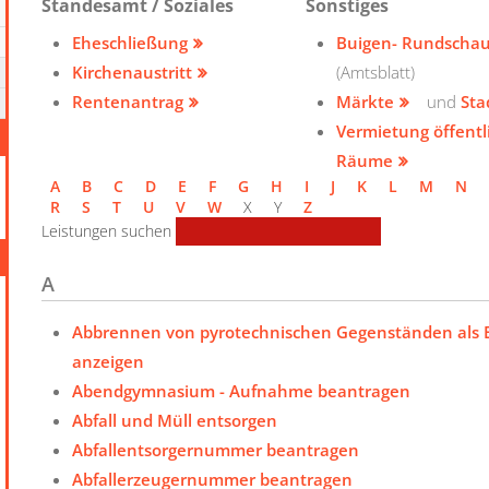
Standesamt / Soziales
Sonstiges
Eheschließung
Buigen- Rundscha
Kirchenaustritt
(Amtsblatt)
Rentenantrag
Märkte
und
Sta
Vermietung öffentl
Räume
A
B
C
D
E
F
G
H
I
J
K
L
M
N
R
S
T
U
V
W
X
Y
Z
Leistungen suchen
A
Abbrennen von pyrotechnischen Gegenständen als E
anzeigen
Abendgymnasium - Aufnahme beantragen
Abfall und Müll entsorgen
Abfallentsorgernummer beantragen
Abfallerzeugernummer beantragen