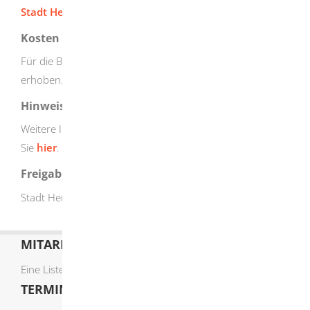
Stadt Herbrechtingen
.
Kosten
Für die Bauplatzbewerbung werden keine Gebühren
erhoben.
Hinweise
Weitere Informationen zu aktuellen Baugebieten finden
Sie
hier
.
Freigabevermerk
Stadt Herbrechtingen, 21.08.23
MITARBEITERLISTE
Eine Liste der Mitarbeiter von A-Z finden Sie
hier
.
TERMIN ONLINE BUCHEN