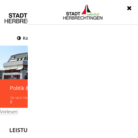
Menü
Kontrast
Leichte Sprache
Gebärdensprache
Politik & Verwaltung
Sie sind hier:
Startseite
|
Politik & Verwaltung
|
Verwaltung
|
Leistungen von A-
Z
Vorlesen
LEISTUNGEN VON A-Z