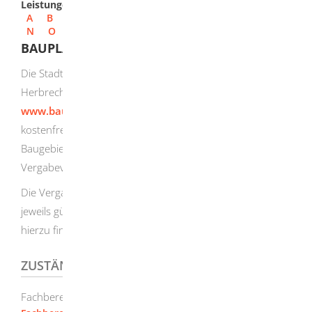
Leistungen
A
B
C
D
E
F
G
H
I
J
K
L
M
N
O
P
Q
R
S
T
U
V
W
X
Y
Z
BAUPLATZBEWERBUNG
Die Stadt Herbrechtingen vermarktet ihre Bauplätze in
Herbrechtingen und den Teilorten über die Plattform
www.baupilot.com
. Sie können sich auf dieser Plattform
kostenfrei registrieren, sich Informationen zu
Baugebieten einholen oder sich im Rahmen eines
Vergabeverfahrens konkret auf ein Baugebiet bewerben.
Die Vergabe der Bauplätze erfolgt auf der Grundlage der
jeweils gültigen Vergaberichtlinie. Weitere Informationen
hierzu finden Sie
hier
.
ZUSTÄNDIGE STELLE
Fachbereich Finanzen und Grundstücke