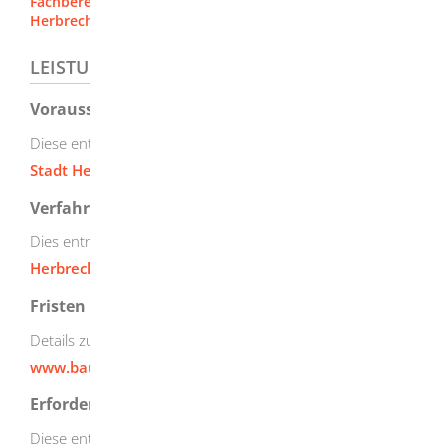
Fachbereich Finanzen / Grundstücke [Stadt
Herbrechtingen]
LEISTUNGSDETAILS
Voraussetzungen
Diese entnehmen Sie bitte der
Vergaberichtlinie der
Stadt Herbrechtingen
.
Verfahrensablauf
Dies entnehmen Sie der
Vergaberichtlinie der Stadt
Herbrechtingen
und
www.baupilot.com
.
Fristen
Details zu den Fristen finden Sie unter
www.baupilot.com
.
Erforderliche Unterlagen
Diese entnehmen Sie bitte der
Vergaberichtlinie der