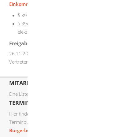
Einkommensteuergesetz (EStG):
§ 39 Lohnsteuerabzugsmerkmal
§ 39e
Verfahren zur Bildung und Anwendung der
elektronischen Lohnsteuerabzugsmerkmale
Freigabevermerk
26.11.2025 Oberfinanzdirektion Baden-Württemberg als
Vertreterin des Finanzministeriums Baden-Württemberg
MITARBEITERLISTE
Eine Liste der Mitarbeiter von A-Z finden Sie
hier
.
TERMIN ONLINE BUCHEN
Hier finden Sie die verfügbaren Sachgebiete zur Online-
Terminbuchung:
Bürgerbüro Termine online buchen