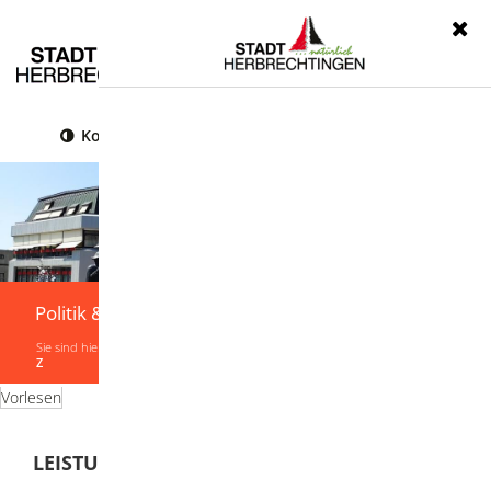
Menü
Kontrast
Leichte Sprache
Gebärdensprache
Politik & Verwaltung
Sie sind hier:
Startseite
|
Politik & Verwaltung
|
Verwaltung
|
Leistungen von A-
Z
Vorlesen
LEISTUNGEN VON A-Z