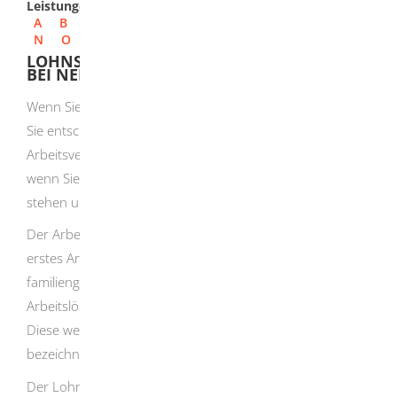
Leistungen
A
B
C
D
E
F
G
H
I
J
K
L
M
N
O
P
Q
R
S
T
U
V
W
X
Y
Z
LOHNSTEUERABZUGSMERKMALE (ELSTAM)
BEI NEBENVERDIENST ANGEBEN
Wenn Sie einzweites Arbeitsverhältnis beginnen, müssen
Sie entscheiden, welches Sie als Ihr erstes
Arbeitsverhältnis bezeichnen möchten. Das gleiche gilt,
wenn Sie bereits in zwei oder mehr Arbeitsverhältnissen
stehen und ein weiteres hinzukommt.
Der Arbeitslohn aus dem Arbeitsverhältnis, das Sie als Ihr
erstes Arbeitsverhältnis benennen, wird nach der
familiengerechten Steuerklasse besteuert
. Alle weiteren
Arbeitslöhne werden nach Steuerklasse VI besteuert.
Diese werden auch als weitere Arbeitsverhältnisse
bezeichnet.
Der Lohnsteuerabzug nach der Steuerklasse VI sollte