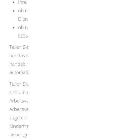
Ihre Identifikationsnummer,
ob es sich um das erste oder ein weiteres
Dienstverhältnis handelt und
ob und in welcher Höhe ein Freibetrag bei den
ELStAM abgerufen werden soll.
Teilen Sie dem neuen Arbeitgeber mit, dass es sich nicht
um das erste, sondern um ein weiteres Arbeitsverhältnis
handelt, wird Ihnen für dieses Arbeitsverhältnis
automatisch die Steuerklasse VI zugeteilt.
Teilen Sie dem neuen Arbeitgeber dagegen mit, dass es
sich um das erste und nicht um ein weiteres
Arbeitsverhältnis handelt, wird Ihnen für dieses
Arbeitsverhältnis die familiengerechte Steuerklasse
zugeteilt (Steuerklasse I bis V, gegebenenfalls
Kinderfreibeträge). Die Arbeitslöhne aus allen weiteren
bisherigen Arbeitsverhältnissen werden dann