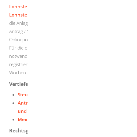
Lohnsteuer-Ermäßigung und zu den
Lohnsteuerabzugsmerkmalen
“. Sie benötigen hierbei
die Anlage Hauptvordruck und die Anlage Vereinfachter
Antrag / Sonstiges. Sie können den Antrag im
Onlineportal “Mein Elster“ an das Finanzamt übermitteln.
Für die elektronische Übermittlung ist eine Registrierung
notwendig. Hierfür müssen Sie sich bei Elster einmalig
registrieren. Der Registrierungsvorgang kann bis zu zwei
Wochen dauern.
Vertiefende Informationen
Steuerklassen
Antrag auf Lohnsteuer-Ermäßigungsantrag 2026
und zu den Lohnsteuerabzugsmerkmalen
Mein Elster
Rechtsgrundlage