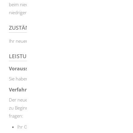
beim niedrigeren Arbeitslohn beziehungsweise den
niedrigeren Arbeitslöhnen erfolgen.
ZUSTÄNDIGE STELLE
Ihr neuer Arbeitgeber
LEISTUNGSDETAILS
Voraussetzungen
Sie haben gleichzeitig mehrere Arbeitsverhältnisse.
Verfahrensablauf
Der neue Arbeitgeber wird Sie für den Lohnsteuerabzug
zu Beginn der Beschäftigung nach folgenden Angaben
fragen:
Ihr Geburtsdatum,