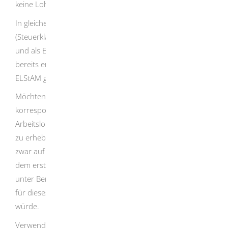
keine Lohnsteuer anfällt.
In gleicher Höhe wird bei dem ersten Dienstverhältnis
(Steuerklassen I bis V) ein Hinzurechnungsbetrag ermittelt
und als ELStAM gebildet, der gegebenenfalls mit einem
bereits ermittelten oder noch zu ermittelnden und als
ELStAM gebildeten Freibetrag zu verrechnen ist.
Möchten Sie vermeiden, dass durch den
korrespondierenden Hinzurechnungsbetrag vom
Arbeitslohn aus dem ersten Dienstverhältnis Lohnsteuer
zu erheben ist, sollten Sie den Freibetrag begrenzen, und
zwar auf die Differenz zwischen dem Arbeitslohn aus
dem ersten Dienstverhältnis und dem Betrag, bei dem
unter Berücksichtigung der maßgebenden Steuerklasse
für dieses Dienstverhältnis erstmals Lohnsteuer anfallen
würde.
Verwenden Sie dafür das Formular „
Antrag auf