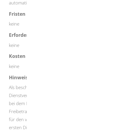
automatisch nach Steuerklasse VI besteuert.
Fristen
keine
Erforderliche Unterlagen
keine
Kosten
keine
Hinweise
Als beschäftigte Person, die Arbeitslohn aus mehreren
Dienstverhältnissen nebeneinander bezieht, können Sie
bei dem Dienstverhältnis mit der Steuerklasse VI einen
Freibetrag ermitteln und als ELStAM bilden lassen, wenn
für den voraussichtlichen Jahresarbeitslohn aus dem
ersten Dienstverhältnis nach einer Hochrechnung noch