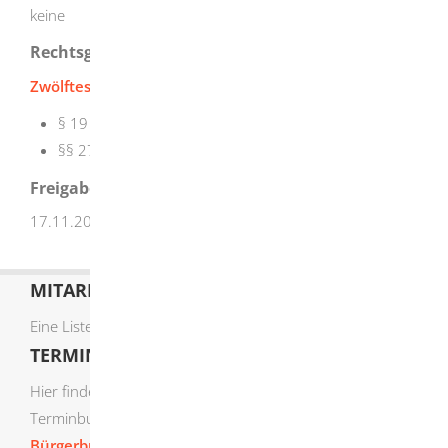
keine
Rechtsgrundlage
Zwölftes Buch Sozialgesetzbuch (SGB XII)
:
§ 19 Leistungsberechtigte
§§ 27 - 39 Hilfe zum Lebensunterhalt
Freigabevermerk
17.11.2025 Sozialministerium Baden-Württemberg
MITARBEITERLISTE
Eine Liste der Mitarbeiter von A-Z finden Sie
hier
.
TERMIN ONLINE BUCHEN
Hier finden Sie die verfügbaren Sachgebiete zur Online-
Terminbuchung:
Bürgerbüro Termine online buchen