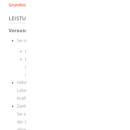
Grundsicherung / Sozialhilfe [Landratsamt Heidenheim]
LEISTUNGSDETAILS
Voraussetzungen
Sie sind hilfebedürftig und:
befristet voll erwerbsgemindert oder
beziehen eine Altersrente, haben die
Altersgrenze für die Regelaltersrente aber noch
nicht erreicht.
Hilfebedürftig sind Sie, wenn Sie Ihren
Lebensunterhalt nicht aus eigenen Mitteln und
Kräften vollständig decken können.
Zeitlich befristet voll erwerbsgemindert sind Sie, wenn
Sie auf absehbare Zeit (mehr als 6 Monate) nicht in
der Lage sind, unter den üblichen Bedingungen des
allgemeinen Arbeitsmarktes regelmäßig mindestens 3