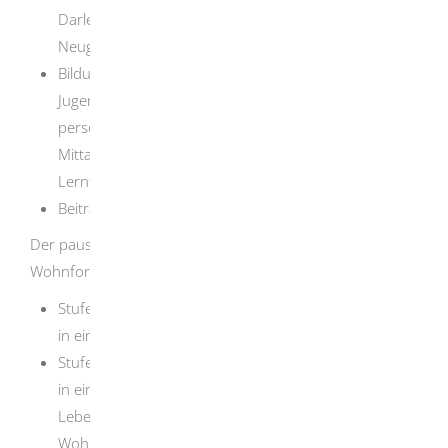
Darlehen
, zum Beispiel Erstausstattungen für
Neugeborene, Erstwohnungseinrichtung
Bildungs- und Teilhabeleistungen für Kinder und
Jugendliche
, zum Beispiel Klassenfahrten,
persönlicher Schulbedarf, Schülerfahrkarte,
Mittagessen in Schulen, Vereinsbeiträge,
Lernförderung
Beiträge zur Kranken- und Pflegeversicherung
Der pauschalierte Regelsatz ist nach Altersstufen und
Wohnform gestaffelt und beträgt seit dem 01.01.2024:
Stufe 1: 563,00
EUR
für jede erwachsene Person, die
in einer Wohnung wohnt
Stufe 2: 506,00
EUR
für jede erwachsene Person, die
in einer Wohnung mit einem Ehegatten oder
Lebenspartner wohnt oder in einer besonderen
Wohnform für behinderte Menschen wohnt