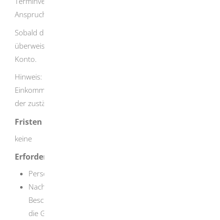
Terminvereinbarung - auch ein Beratungsgespräch in
Anspruch nehmen und den Antrag persönlich abgeben.
Sobald die zuständige Stelle Ihren Antrag bewilligt hat,
überweist sie Ihnen das Geld am Monatsanfang auf Ihr
Konto.
Hinweis: Sie sind verpflichtet, alle Änderungen Ihrer
Einkommens- und Vermögensverhältnisse unverzüglich
der zuständigen Stelle mitzuteilen.
Fristen
keine
Erforderliche Unterlagen
Personalausweis oder Reisepass
Nachweise zur Erwerbsfähigkeit (zum Beispiel
Bescheid der Deutschen Rentenversicherung über
die Gewährung einer Rente wegen voller