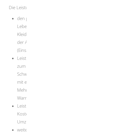
Die Leistungen der Hilfe zum Lebensunterhalt umfassen:
den pauschalierten Regelsatz zur Sicherung des
Lebensunterhalts
, zum Beispiel für Ernährung,
Kleidung, Körperpflege. Die Höhe ist abhängig von
der Anzahl der im Haushalt lebenden Personen
(Einsatzgemeinschaft) und von deren Alter
.
Leistungen für Mehrbedarfe beim Lebensunterhalt
,
zum Beispiel für werdende Mütter ab der 13.
Schwangerschaftswoche, Alleinerziehende, Menschen
mit einer Gehbehinderung,n, ernährungsbedingte
Mehrbedarfe sowie für eine dezentrale
Warmwasserversorgung
Leistungen für Unterkunft und Heizung, soweit die
Kosten angemessen sind
, wenn notwendig auch
Umzugskosten und Mietkautionen
weitere einmalige Sach- oder Geldleistungen oder