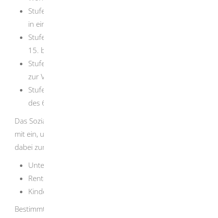
Stufe 3: 451,00
EUR
für jede erwachsene Person, die
in einer Einrichtung wohnt
Stufe 4: 471,00
EUR
für Jugendliche vom Beginn des
15. bis zur Vollendung des 18. Lebensjahres
Stufe 5: 390,00
EUR
für Kinder vom Beginn des 7. bis
zur Vollendung des 14. Lebensjahres
Stufe 6: 357,00
EUR
für Kinder bis zur Vollendung
des 6. Lebensjahres
Das Sozialamt bezieht das gesamte Familieneinkommen
mit ein, um den Hilfebedarf zu ermitteln. Es berücksichtigt
dabei zum Beispiel:
Unterhaltsleistungen
Renteneinkünfte
Kindergeld
Bestimmte Vermögenswerte gelten als Schonvermögen,