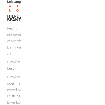
Leistungen
A
B
C
D
E
F
G
H
I
J
K
L
M
N
O
P
Q
R
S
T
U
V
W
X
Y
Z
HILFE ZUM LEBENSUNTERHALT
BEANTRAGEN
Reicht Ihr verfügbares Familieneinkommen für den
notwendigen Lebensunterhalt nicht aus? Haben Sie kein
verwertbares Vermögen und sind nicht erwerbsfähig?
Dann kann Ihnen Hilfe zum Lebensunterhalt (Sozialhilfe)
zustehen.
Hinweis
:
Sind Sie erwerbsfähig, haben Sie unter
bestimmten Voraussetzungen Anspruch auf Bürgergeld.
Hinweis: Wenn Sie die Regelaltersgrenze erreicht haben
oder mindestens 18 Jahre alt und dauerhaft voll
erwerbsgemindert sind, können Sie einen Anspruch auf
Leistungen der Grundsicherung im Alter und bei
Erwerbsminderung haben.