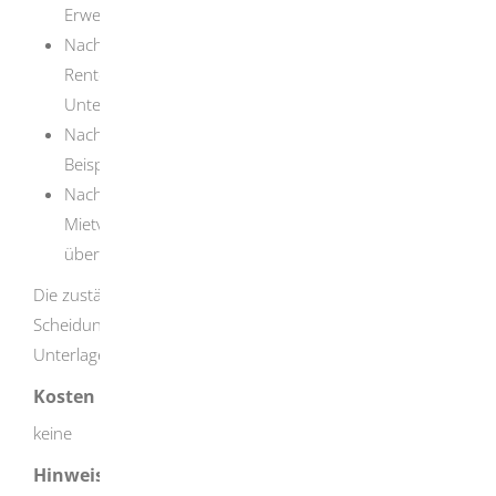
Erwerbsminderung auf Zeit)
Nachweise über das Einkommen wie beispielsweise
Renten, Krankengeld, Kindergeld, Unterhalt,
Unterhaltsvorschuss
Nachweise über vorhandenes Vermögen wie zum
Beispiel Sparguthaben
Nachweise über die Ausgaben wie zum Beispiel
Mietvertrag, Mietquittungen, Heizkosten, Unterlagen
über Versicherungsbeiträge
Die zuständige Stelle kann aktuelle Kontoauszüge,
Scheidungsurteile, Unterhaltstitel oder weitere
Unterlagen verlangen.
Kosten
keine
Hinweise