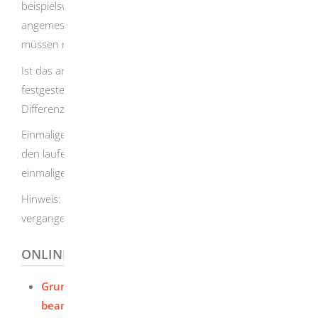
beispielsweise kleinere Barbeträge oder ein
angemessenes selbstbewohntes Hausgrundstück und
müssen nicht eingesetzt werden.
Ist das anrechenbare Einkommen geringer als der
festgestellte Bedarf, übernimmt das Sozialamt die
Differenz.
Einmalige Leistungen können Sie auch erhalten, wenn Sie
den laufenden Lebensunterhalt sicherstellen, einen
einmaligen Bedarf aber nicht finanzieren können.
Hinweis:
Sie erhalten in der Regel keine Leistungen für
vergangene Zeiträume.
ONLINEANTRAG UND FORMULARE
Grundsicherung / Hilfe zum Lebensunterhalt
beantragen v2.1