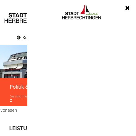
Menü
Kontrast
Leichte Sprache
Gebärdensprache
Politik & Verwaltung
Sie sind hier:
Startseite
|
Politik & Verwaltung
|
Verwaltung
|
Leistungen von A-
Z
Vorlesen
LEISTUNGEN VON A-Z