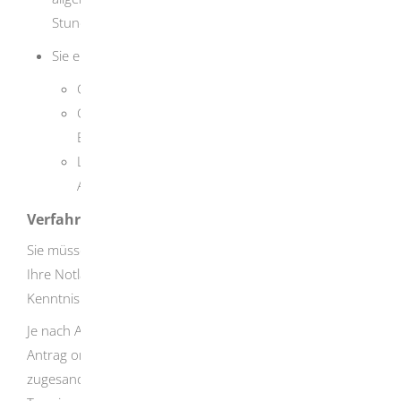
Stunden täglich zu arbeiten.
Sie erhalten keine der folgenden Leistungen:
Grundsicherung für Arbeitsuchende (Bürgergeld)
Grundsicherung im Alter und bei
Erwerbsminderung oder
Leistungen nach dem
Asylbewerberleistungsgesetz
Verfahrensablauf
Sie müssen das Sozialamt schriftlich oder mündlich über
Ihre Notlage in Kenntnis setzen, da frühestens ab
Kenntnis der Notlage ein Anspruch bestehen kann.
Je nach Angebot Ihrer zuständigen Stelle können Sie den
Antrag online stellen, das Antragsformular kann Ihnen
zugesandt werden oder Sie können - nach vorheriger