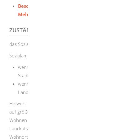
Bescheinigung eines ernährungsbedingten
Mehrbedarfs (PDF)
ZUSTÄNDIGE STELLE
das Sozialamt
Sozialamt ist,
wenn Sie in einem Stadtkreis wohnen: die
Stadtverwaltung
wenn Sie in einem Landkreis wohnen: das
Landratsamt
Hinweis: Teilweise haben die Landkreise die Zuständigkeit
auf größere Städte in ihrem Kreisgebiet übertragen.
Wohnen Sie in einem Landkreis, kann Ihnen das
Landratsamt oder die Gemeindeverwaltung Ihres
Wohnortes die zuständige Behörde nennen.