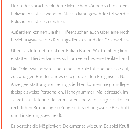
Hör- oder sprachbehinderte Menschen können sich mit dem Fa
Polizeidienststelle wenden. Nur so kann gewährleistet werden
Polizeidienststelle erreichen.
Außerdem können Sie Ihr Hilfeersuchen auch über eine Nothilf
beziehungsweise des Rettungsdienstes und der Feuerwehr 
Über das Internetportal der Polizei Baden-Württemberg könn
erstatten. Hierbei kann es sich um verschiedene Delikte hand
Die Onlinewache wird über eine zentrale Internetadresse auf
zuständigen Bundeslandes erfolgt über den Ereignisort. Na
Anzeigeerstattung von Betrugsdelikten können Sie grundle
(beispielsweise Personalien, Handynummer, Mailadresse). Im
Tatzeit, zur Täterin oder zum Täter und zum Ereignis selbst e
rechtlichen Belehrungen (Zeugen- beziehungsweise Beschuld
und Einstellungsbescheid).
Es besteht die Möglichkeit, Dokumente wie zum Beispiel Kauf