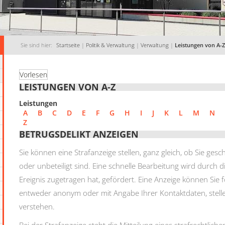
Sie sind hier:
Startseite
|
Politik & Verwaltung
|
Verwaltung
|
Leistungen von A-Z
Vorlesen
LEISTUNGEN VON A-Z
Leistungen
A
B
C
D
E
F
G
H
I
J
K
L
M
N
Z
BETRUGSDELIKT ANZEIGEN
Sie können eine Strafanzeige stellen, ganz gleich, ob Sie ges
oder unbeteiligt sind. Eine schnelle Bearbeitung wird durch 
Ereignis zugetragen hat, gefördert. Eine Anzeige können Sie f
entweder anonym oder mit Angabe Ihrer Kontaktdaten, stellen
verstehen.