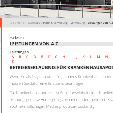
Sie sind hier:
Startseite
|
Politik & Verwaltung
|
Verwaltung
|
Leistungen von A-Z
Vorlesen
LEISTUNGEN VON A-Z
Leistungen
A
B
C
D
E
F
G
H
I
J
K
L
M
N
Z
BETRIEBSERLAUBNIS FÜR KRANKENHAUSAPO
Wenn Sie als Trägerin oder Träger eines Krankenhauses ein
müssen Sie dafür eine Erlaubnis beantragen.
Die Krankenhausapotheke ist Funktionseinheit eines Krankenh
ordnungsgemäße Versorgung von einem oder mehreren Kran
apothekenpflichtigen Medizinprodukten zuständig.