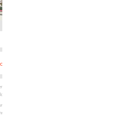
O
P
Q
R
S
T
U
V
W
X
Y
erhalb von zwei Wochen nach Einzug bei der
lden.
dung in Baden-Württemberg stufenweise
immten Voraussetzungen (siehe unten) auch