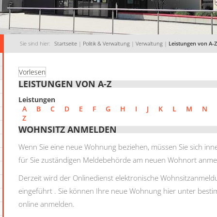
Sie sind hier:
Startseite
|
Politik & Verwaltung
|
Verwaltung
|
Leistungen von A-Z
Vorlesen
LEISTUNGEN VON A-Z
Leistungen
A
B
C
D
E
F
G
H
I
J
K
L
M
N
Z
WOHNSITZ ANMELDEN
Wenn Sie eine neue Wohnung beziehen, müssen Sie sich inn
für Sie zuständigen Meldebehörde am neuen Wohnort anme
Derzeit wird der Onlinedienst elektronische Wohnsitzanmel
eingeführt . Sie können Ihre neue Wohnung hier unter best
online anmelden.