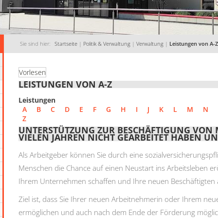
Sie sind hier:
Startseite
|
Politik & Verwaltung
|
Verwaltung
|
Leistungen von A-Z
Vorlesen
LEISTUNGEN VON A-Z
Leistungen
A
B
C
D
E
F
G
H
I
J
K
L
M
N
Z
UNTERSTÜTZUNG ZUR BESCHÄFTIGUNG VON M
VIELEN JAHREN NICHT GEARBEITET HABEN 
Als Arbeitgeber können Sie durch eine sozialversicherungspfl
Menschen die Chance auf einen Neustart ins Arbeitsleben erö
Ihrem Unternehmen schaffen und Ihre neuen Beschäftigten ak
Ziel ist, dass Sie Ihrer neuen Arbeitnehmerin oder Ihrem ne
ermöglichen und auch nach dem Ende der Förderung möglic