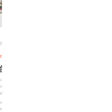
O
P
Q
R
S
T
U
V
W
X
Y
ENSCHEN BEANTRAGEN, DIE SEIT
UND BÜRGERGELD BEKOMMEN
ichtige Beschäftigung langzeitarbeitslosen
ffnen, indem Sie geeignete Arbeitsplätze in
tiv bei der Einarbeitung unterstützen.
uen Arbeitnehmer die Teilhabe am Arbeitsleben
hst dauerhaft in Ihrem Unternehmen