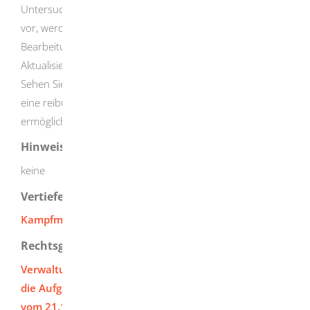
Untersuchungsgebiet bereits eine Luftbildauswertung
vor, werden wir innerhalb von 4 Wochen eine
Bearbeitung ihres Antrages beziehungsweise eine
Aktualisierung durchführen.
Sehen Sie in dieser Zeit von Sachstandsanfragen ab, um
eine reibungslose Abarbeitung der Anträge zu
ermöglichen.
Hinweise
keine
Vertiefende Informationen
Kampfmittelbeseitigung in Baden-Württemberg
Rechtsgrundlage
Verwaltungsvorschrift des Innenministeriums über
die Aufgaben des Kampfmittelbeseitigungsdienstes
vom 21.12.2006/ 31.08.2013 (VwV