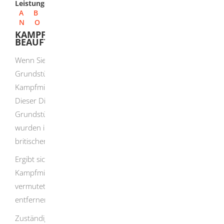
Leistungen
A
B
C
D
E
F
G
H
I
J
K
L
M
N
O
P
Q
R
S
T
U
V
W
X
Y
Z
KAMPFMITTELBESEITIGUNGSDIENST
BEAUFTRAGEN
Wenn Sie eine Baumaßnahme planen, können Sie Ihr
Grundstück im Vorfeld durch den
Kampfmittelbeseitigungsdienst untersuchen lassen.
Dieser Dienst prüft anhand von Luftaufnahmen, ob Ihr
Grundstück frei von Kampfmitteln ist. Die Luftaufnahmen
wurden im zweiten Weltkrieg
von der amerikanischen und
britischen Luftwaffe gefertigt.
Ergibt sich durch die Luftbildauswertung ein Verdacht auf
Kampfmittel beziehungsweise werden dort Kampfmittel
vermutet oder gefunden, müssen Sie sie sachgemäß
entfernen lassen.
Zuständig ist der Kampfmittelbeseitigungsdienst. Er