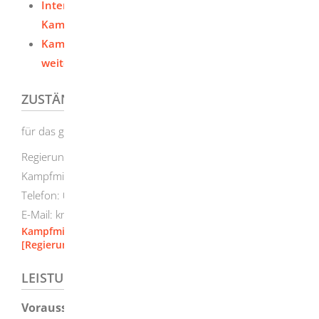
Internetseite des
Kampfmittelbeseitigungsdienstes
Kampfmittelbeseitigungsdienst: Formulare und
weitere Informationen
ZUSTÄNDIGE STELLE
für das gesamte Land Baden-Württemberg:
Regierungspräsidium Stuttgart
Kampfmittelbeseitigungsdienst
Telefon: 0711 904400-00
E-Mail: kmbd@rps.bwl.de
Kampfmittelbeseitigungsdienst (KMBD)
[Regierungspräsidium Stuttgart]
LEISTUNGSDETAILS
Voraussetzungen