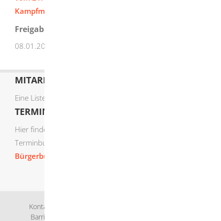
Kampfmittelbeseitigungsdienst)
Freigabevermerk
08.01.2026 Regierungspräsidium Stuttgart
MITARBEITERLISTE
Eine Liste der Mitarbeiter von A-Z finden Sie
hier
.
TERMIN ONLINE BUCHEN
Hier finden Sie die verfügbaren Sachgebiete zur Online-
Terminbuchung:
Bürgerbüro Termine online buchen
Kontakt
Bankverbindung
Impressum
Datenschutz
Barrierefreiheit
Leichte Sprache
Gebärdensprache