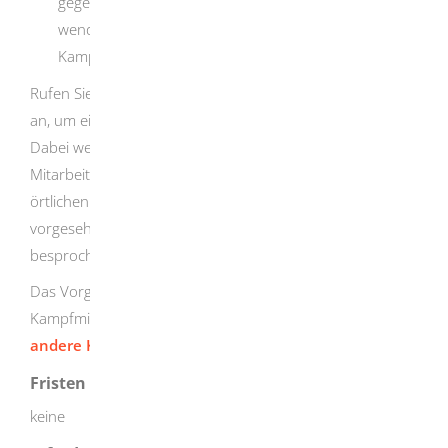
gegebenenfalls Bergung vorhandener Kampfmittel,
wenden Sie sich an die Zentrale des
Kampfmittelbeseitigungsdienstes.
Rufen Sie unter der Telefonnummer 0711-904 400-00
an, um einen Ortstermin zu vereinbaren.
Dabei werden mit dem Auftraggeber und einem
Mitarbeiter des Kampfmittelbeseitigungsdienstes die
örtlichen Gegebenheiten begutachtet und je nach
vorgesehener Maßnahme das weitere Vorgehen
besprochen.
Das Vorgehen und Verhalten im Fall des Auffindens von
Kampfmitteln finden Sie unter „
Bombenfund oder
andere Kampfmittel melden
“.
Fristen
keine