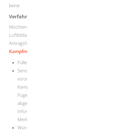
keine
Verfahrensablauf
Möchten Sie den Kampfmittelbeseitigungsdienst für eine
Luftbildauswertung beauftragen, benötigen Sie das
Antragsformular "
Antrag auf
Kampfmittelvorerkundung/ Luftbildauswertung
".
Füllen Sie es in Blockschrift sorgfältig aus.
Senden Sie es unterschrieben mit der Post oder
vorzugsweise per E-Mail an den
Kampfmittelbeseitigungsdienst
.
Fügen Sie einen Lageplan mit eindeutig und genau
abgegrenztem Untersuchungsgebiet bei. Genaue
Informationen dazu finden Sie im beigefügten
Merkblatt des Auftragsformulars.
Wünschen Sie eine Beratung, Suche oder