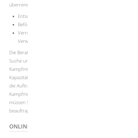
übernimmt die
Entschärfung von Kampfmitteln,
Beförderung geborgener Kampfmittel und
Vernichtung von Kampfmitteln, einschließlich der
Verwertung des dabei angefallenen Materials.
Die Beratung über vermutete Kampfmittel sowie die
Suche und Bergung von Kampfmitteln übernimmt der
Kampfmittelbeseitigungsdienst
im Rahmen seiner
Kapazität und gegen vollständige Kostenerstattung durch
die Auftraggebenden. Wenn der
Kampfmittelbeseitigungsdienst
nicht tätig werden kann,
müssen Sie für diese Arbeiten private Firmen
beauftragen.
ONLINEANTRAG UND FORMULARE