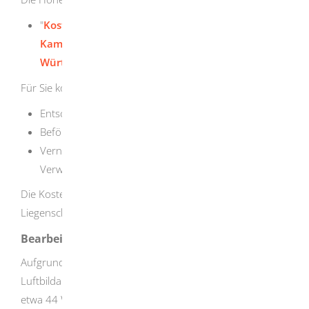
"
Kostensätze für Leistungen des
Kampfmittelbeseitigungsdienstes Baden-
Württemberg ab dem 01.10.2025
"
Für Sie kostenfrei sind:
Entschärfung von Kampfmitteln
Beförderung geborgener Kampfmittel
Vernichtung von Kampfmitteln einschließlich der
Verwertung des dabei angefallenen Materials
Die Kostenfreiheit gilt nicht auf bundeseigenen
Liegenschaften.
Bearbeitungsdauer
Aufgrund des sehr hohen Antragsaufkommens in der
Luftbildauswertung beträgt die Bearbeitungszeit derzeit
etwa 44 Wochen. Liegt uns jedoch für Ihr gesamtes