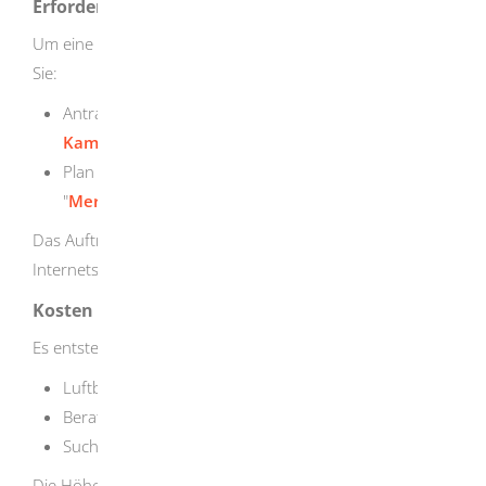
Erforderliche Unterlagen
Um eine Luftbildauswertung zu beantragen, benötigen
Sie:
Antragsformular "
Antrag auf
Kampfmittelvorerkundung/ Luftbildauswertung
"
Plan des Untersuchungsgebietes (siehe auch
"
Merkblatt zum Antragsformular
")
Das Auftragsformular finden Sie auch auf der
Internetseite des Regierungspräsidiums Stuttgart.
Kosten
Es entstehen Ihnen Kosten für:
Luftbildauswertung
Beratung
Suche und Bergung der Kampfmittel
Die Höhe der Kosten finden Sie in: