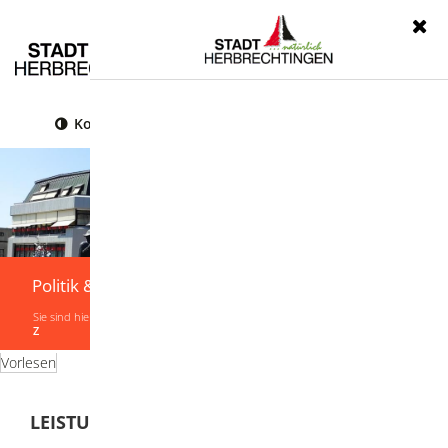
Menü
Kontrast
Leichte Sprache
Gebärdensprache
Politik & Verwaltung
Sie sind hier:
Startseite
|
Politik & Verwaltung
|
Verwaltung
|
Leistungen von A-
Z
Vorlesen
LEISTUNGEN VON A-Z