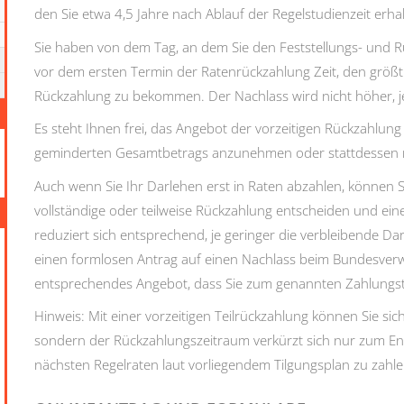
den Sie etwa 4,5 Jahre nach Ablauf der Regelstudienzeit erha
Sie haben von dem Tag, an dem Sie den Feststellungs- und R
vor dem ersten Termin der Ratenrückzahlung Zeit, den größt
Rückzahlung zu bekommen. Der Nachlass wird nicht höher, j
Es steht Ihnen frei, das Angebot der vorzeitigen Rückzahlun
geminderten Gesamtbetrags anzunehmen oder stattdessen m
Auch wenn Sie Ihr Darlehen erst in Raten abzahlen, können Si
vollständige oder teilweise Rückzahlung entscheiden und e
reduziert sich entsprechend, je geringer die verbleibende Darl
einen formlosen Antrag auf einen Nachlass beim Bundesverw
entsprechendes Angebot, dass Sie zum genannten Zahlung
Hinweis: Mit einer vorzeitigen Teilrückzahlung können Sie si
sondern der Rückzahlungszeitraum verkürzt sich nur zum Ende 
nächsten Regelraten laut vorliegendem Tilgungsplan zu zahl