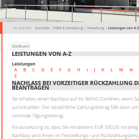
Sie sind hier:
Startseite
|
Politik & Verwaltung
|
Verwaltung
|
Leistungen von A-Z
Vorlesen
LEISTUNGEN VON A-Z
Leistungen
A
B
C
D
E
F
G
H
I
J
K
L
M
N
Z
NACHLASS BEI VORZEITIGER RÜCKZAHLUNG
BEANTRAGEN
Sie erhalten einen Nachlass auf Ihr BAföG-Darlehen, wenn Sie
zurückzahlen. Der tatsächliche Zahlungsbetrag fällt dann u
nominale Tilgungsbetrag.
Voraussetzung ist, dass Sie mindestens EUR 500,00 vorzeitig
Nachlass wird Ihnen im Feststellungs- und Rückzahlungsbes