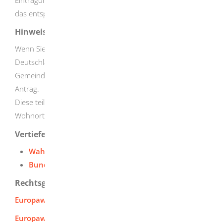
das entsprechende Briefporto an.
Hinweise
Wenn Sie nach der Antragstellung innerhalb
Deutschlands umziehen, entscheidet die
Gemeindeverwaltung Ihres alten Wohnortes über Ihren
Antrag.
Diese teilt der Gemeindeverwaltung Ihres neuen
Wohnortes möglichst schnell die Entscheidung mit.
Vertiefende Informationen
Wahlberechtigung für die Europawahl
Bundeswahlleiterin
Rechtsgrundlage
Europawahlgesetz
Europawahlordnung