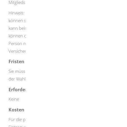
Mitgliedstaat der EU an der Wahl teilnehmen.
Hinweis: Wenn Sie den Antrag nicht selbst stellen können,
können sich von anderen Personen helfen lassen. Dies
kann beispielsweise notwendig sein, wenn Sie nicht lesen
können oder körperlich beeinträchtigt sind. Die helfende
Person muss dann auch den Antrag und die
Versicherung an Eides statt unterschreiben.
Fristen
Sie müssen den Antrag spätestens bis zum 21. Tag vor
der Wahl stellen.
Erforderliche Unterlagen
Keine
Kosten
Für die postalische Übersendung des Antrags auf
Eintragung in das Wählerverzeichnis an die Gemeinde fällt