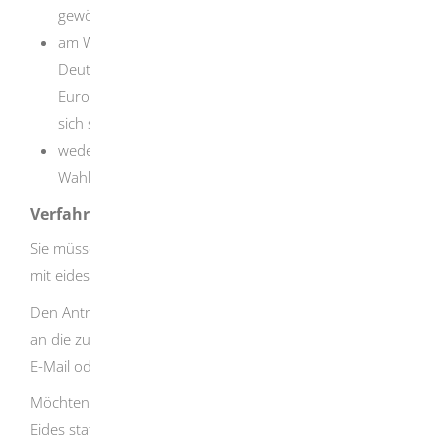
gewöhnlich in Deutschland aufhalten und
am Wahltag seit mindestens drei Monaten in
Deutschland oder in den übrigen Mitgliedstaaten der
Europäischen Union (EU) eine Wohnung haben oder
sich sonst gewöhnlich aufhalten und
weder in Deutschland noch im Herkunftsland vom
Wahlrecht ausgeschlossen sind.
Verfahrensablauf
Sie müssen die Eintragung schriftlich mit einem Formular
mit eidesstattlicher Versicherung beantragen.
Den Antrag müssen Sie persönlich unterschreiben und
an die zuständige Stelle im Original schicken.
E-Mail oder Fax reichen nicht.
Möchten Sie in Deutschland wählen, müssen Sie dabei an
Eides statt versichern, dass Sie in keinem anderen