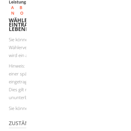
Leistungen
A
B
C
D
E
F
G
H
I
J
K
L
M
N
O
P
Q
R
S
T
U
V
W
X
Y
Z
WÄHLERVERZEICHNIS (EUROPAWAHL) -
EINTRAGUNG VON IN DEUTSCHLAND
LEBENDEN UNIONSBÜRGERN BEANTRAGEN
Sie können Ihr Wahlrecht nur ausüben, wenn Sie in das
Wählerverzeichnis eingetragen sind.
Für jeden Wahlbezirk
wird ein amtliches Wählerverzeichnis geführt.
Hinweis:
Sind Sie seit der Europawahl im Jahr 1999 oder
einer späteren Europawahl im Wählerverzeichnis
eingetragen, müssen Sie keinen neuen Antrag stellen.
Dies gilt nur, wenn Sie seit der Eintragung
ununterbrochen in Deutschland gelebt haben.
Sie können bei der Europawahl nur einmal wählen.
ZUSTÄNDIGE STELLE