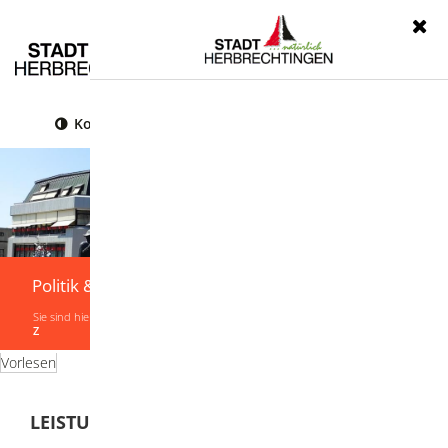
Menü
Kontrast
Leichte Sprache
Gebärdensprache
Politik & Verwaltung
Sie sind hier:
Startseite
|
Politik & Verwaltung
|
Verwaltung
|
Leistungen von A-
Z
Vorlesen
LEISTUNGEN VON A-Z