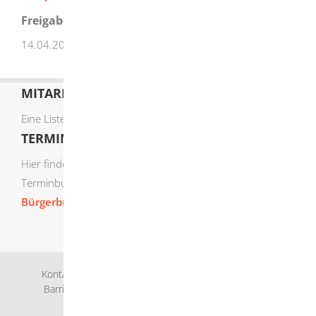
Freigabevermerk
14.04.2026 Innenministerium Baden-Württemberg
MITARBEITERLISTE
Eine Liste der Mitarbeiter von A-Z finden Sie
hier
.
TERMIN ONLINE BUCHEN
Hier finden Sie die verfügbaren Sachgebiete zur Online-
Terminbuchung:
Bürgerbüro Termine online buchen
Kontakt
Bankverbindung
Impressum
Datenschutz
Barrierefreiheit
Leichte Sprache
Gebärdensprache
Sitemap
Intranet