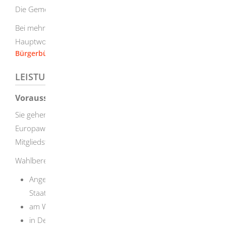
Die Gemeinde, in der Sie Ihre Wohnung haben
Bei mehreren Wohnungen: die Gemeinde, in der Sie Ihre
Hauptwohnung haben
Bürgerbüro [Stadt Herbrechtingen]
LEISTUNGSDETAILS
Voraussetzungen
Sie gehen von Ihrer Wahlberechtigung für die
Europawahl aus und nehmen in keinem anderen EU-
Mitgliedstaat an der Wahl teil.
Wahlberechtigt sind Sie, wenn Sie
Angehörige oder Angehöriger eines anderen EU-
Staates sind,
am Wahltag mindestens 16 Jahre alt sind,
in Deutschland eine Wohnung haben oder sich sonst