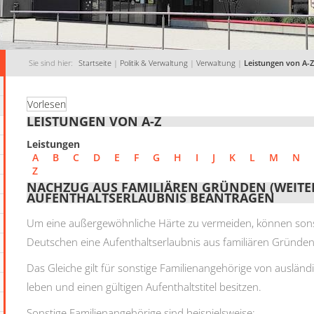
Sie sind hier:
Startseite
|
Politik & Verwaltung
|
Verwaltung
|
Leistungen von A-Z
Vorlesen
LEISTUNGEN VON A-Z
Leistungen
A
B
C
D
E
F
G
H
I
J
K
L
M
N
Z
NACHZUG AUS FAMILIÄREN GRÜNDEN (WEITER
AUFENTHALTSERLAUBNIS BEANTRAGEN
Um eine außergewöhnliche Härte zu vermeiden, können sons
Deutschen eine Aufenthaltserlaubnis aus familiären Gründen
Das Gleiche gilt für sonstige Familienangehörige von auslän
leben und einen gültigen Aufenthaltstitel besitzen.
Sonstige Familienangehörige sind beispielsweise: