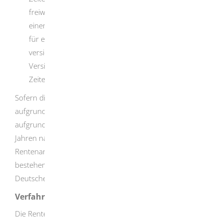
freiwillige Beitragszeiten), Ersatzzeiten, Zeiten aus
einem Versorgungsausgleich, Zeiten aus Zuschlägen
für eine geringfügige Beschäftigung (vor 2013
versicherungsfreier 400-Euro-Job, ab 2013 von der
Versicherungspflicht befreiter 450-Euro-Job) sowie
Zeiten aus einem Rentensplitting.
Sofern die Minderung der Erwerbsfähigkeit zum Beispiel
aufgrund einer Wehr- oder Zivildienstbeschädigung,
aufgrund eines Arbeitsunfalls oder innerhalb von sechs
Jahren nach einer Ausbildung eingetreten ist, kann ein
Rentenanspruch unter erleichterten Bedingungen
bestehen. Lassen Sie sich gegebenenfalls bei der
Deutschen Rentenversicherung beraten.
Verfahrensablauf
Die Rente wegen teilweiser Erwerbsminderung bei