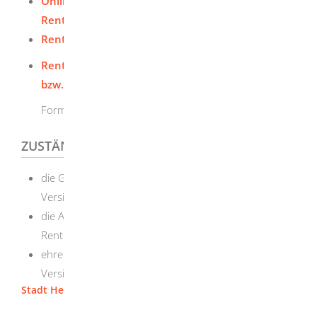
Online-Services der Deutschen
Rentenversicherung
Rentenbeginnrechner
Rente wegen Erwerbsminderung (früher Berufs-
bzw. Erwerbsunfähigkeit)
Formulare der Deutschen Rentenversicherung.
ZUSTÄNDIGE STELLE
die Gemeinde- oder Stadtverwaltung oder das
Versicherungsamt Ihres Wohnsitzes
die Auskunfts- und Beratungsstellen der Deutschen
Rentenversicherung (DRV) oder
ehrenamtliche Versichertenberaterinnen oder
Versichertenberater
Stadt Herbrechtingen