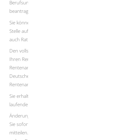
Berufsunfähigkeit müssen Sie schriftlich oder online
beantragen.
Sie können Ihren Rentenantrag auch bei der zuständigen
Stelle aufnehmen lassen.
Dann erhalten Sie gleichzeitig
auch Rat und Hilfe zum Thema Rente.
Den vollständig ausgefüllten Rentenantrag senden Sie an
Ihren Rentenversicherungsträger. Erkennt er Ihren
Rentenanspruch an, überweist der Renten Service der
Deutschen Post AG die monatliche Rente auf die im
Rentenantrag angegebene Bankverbindung.
Sie erhalten die Rente am letzten Bankarbeitstag des
laufenden Monats.
Änderungen der Anschrift oder Bankverbindung sollten
Sie sofort dem
Renten Service der Deutschen Post AG
mitteilen.
Vordrucke gibt es bei jeder Postfiliale oder