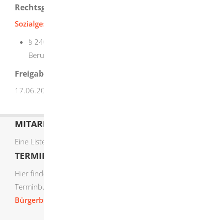
Rechtsgrundlage
Sozialgesetzbuch (SGB) Sechstes Buch (VI)
:
§ 240
Rente wegen teilweiser Erwerbsminderung bei
Berufsunfähigkeit
Freigabevermerk
17.06.2025
Sozialministerium Baden-Württemberg
MITARBEITERLISTE
Eine Liste der Mitarbeiter von A-Z finden Sie
hier
.
TERMIN ONLINE BUCHEN
Hier finden Sie die verfügbaren Sachgebiete zur Online-
Terminbuchung:
Bürgerbüro Termine online buchen