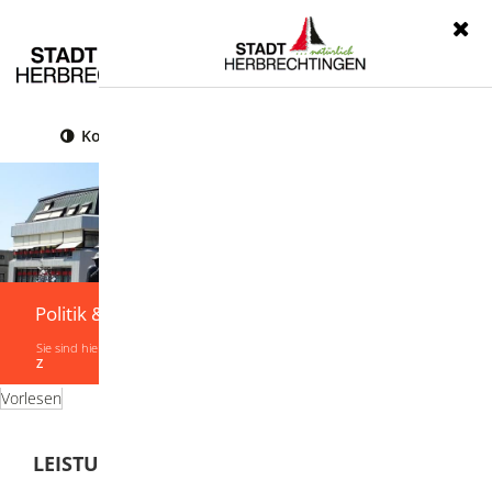
Menü
Kontrast
Leichte Sprache
Gebärdensprache
Politik & Verwaltung
Sie sind hier:
Startseite
|
Politik & Verwaltung
|
Verwaltung
|
Leistungen von A-
Z
Vorlesen
LEISTUNGEN VON A-Z