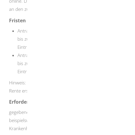
online. Der Renten Service meldet die Daten automatisch
an den zuständigen Rentenversicherungsträger.
Fristen
Antragstellung für befristete Renten:
bis zum Ablauf des siebten Kalendermonats nach
Eintritt der Erwerbsminderung
Antragstellung für unbefristete Renten:
bis zum Ablauf des dritten Kalendermonats nach
Eintritt der Erwerbsminderung
Hinweis: Stellen Sie Ihren Rentenantrag später, wird die
Rente erst ab Beginn des Antragsmonats gezahlt.
Erforderliche Unterlagen
gegebenenfalls vorhandene ärztliche Unterlagen wie
beispielsweise Befundberichte, Facharztgutachten,
Krankenhausentlassungsberichte