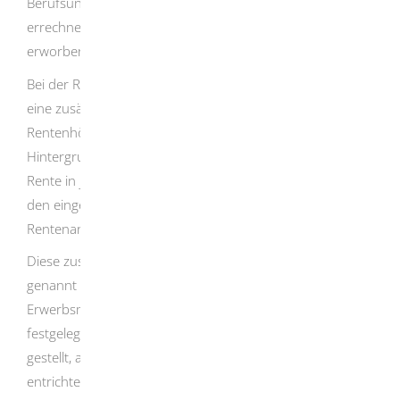
Berufsunfähigkeit wird aus allen rentenrechtlichen Zeiten
errechnet, die Sie bis zum Eintritt der Berufsunfähigkeit
erworben haben.
Bei der Rentenberechnung wird auch immer geprüft, ob
eine zusätzliche - fiktive - Zeit bei der Berechnung der
Rentenhöhe berücksichtigt werden kann. Dies hat den
Hintergrund, dass vor allem bei Inanspruchnahme der
Rente in jungen Jahren die Rentenberechnung nur aus
den eingezahlten Beiträgen zu einem geringeren
Rentenanspruch führen würde.
Diese zusätzliche fiktive Zeit wird Zurechnungszeit
genannt und ist die Zeit zwischen dem Eintritt der
Erwerbsminderung und einem bestimmten, gesetzlich
festgelegten Lebensalter. Hierdurch werden Sie so
gestellt, als ob Sie bis zu diesem Lebensalter Beiträge
entrichtet hätten.