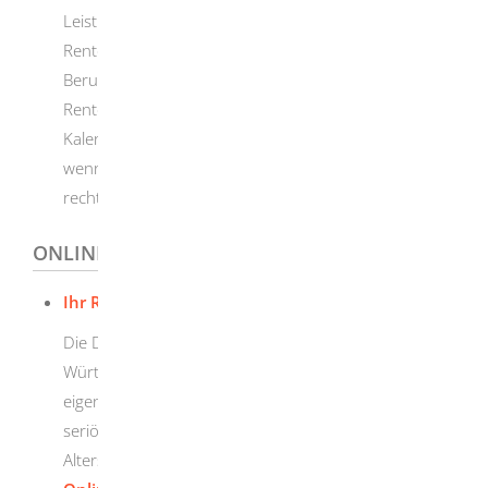
Leistungsfähigkeit bessern wird, erhalten Sie die
Rente wegen teilweiser Erwerbsminderung bei
Berufsunfähigkeit von Anfang an unbefristet.
Die
Rente beginnt dann frühestens mit dem
Kalendermonat nach Eintritt der Erwerbsminderung,
wenn Sie den Antrag auf Erwerbsminderungsrente
rechtzeitig gestellt haben.
ONLINEANTRAG UND FORMULARE
Ihr Rentenkonto online im Kundenportal
Die Deutsche Rentenversicherung Baden-
Württemberg bietet die Möglichkeit, direkt auf das
eigene Rentenkonto zuzugreifen, zum Beispiel um
seriöse Planungsdaten für eine zusätzliche private
Altersvorsorge abzurufen.