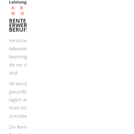
Leistungen
A
B
C
D
E
F
G
H
I
J
K
L
M
N
O
P
Q
R
S
T
U
V
W
X
Y
Z
RENTE WEGEN TEILWEISER
ERWERBSMINDERUNG BEI
BERUFSUNFÄHIGKEIT BEANTRAGEN
Versicherte haben die Möglichkeit, eine Rente wegen
teilweiser Erwerbsminderung bei Berufsunfähigkeit zu
beantragen. Diese Regelung gilt jedoch nur für Personen,
die vor dem 02.01.1961 geboren und berufsunfähig
sind.
Als berufsunfähig gelten Sie, wenn Sie aus
gesundheitlichen Gründen weniger als sechs Stunden
täglich arbeiten können. Dies bezieht sich sowohl auf
Ihren bisherigen als auch auf einen anderen Ihnen
zumutbaren Beruf.
Die Rente wegen teilweiser Erwerbsminderung bei