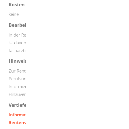
Kosten
keine
Bearbeitungsdauer
In der Regel dauert die Bearbeitung wenige Wochen. Sie
ist davon abhängig, ob beispielsweise zusätzliche
fachärztliche Untersuchungen notwendig sind.
Hinweise
Zur Rente wegen teilweiser Erwerbsminderung bei
Berufsunfähigkeit dürfen Sie begrenzt hinzuverdienen.
Informieren Sie sich vor der Arbeitsaufnahme über die
Hinzuverdienstgrenzen.
Vertiefende Informationen
Informationsbroschüre der Deutschen
Rentenversicherung