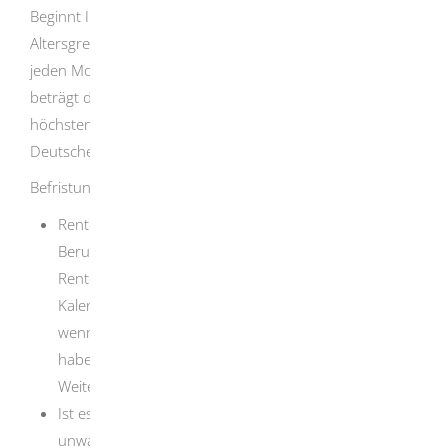
Beginnt Ihre Rente vor der für Sie maßgeblichen
Altersgrenze, müssen Sie Abschläge in Kauf nehmen.
Für
jeden Monat, den Sie früher diese Rente beziehen,
beträgt der Abschlag 0,3 Prozent, insgesamt jedoch
höchstens 10,8 Prozent. Lassen Sie sich bei der
Deutschen Rentenversicherung beraten.
Befristung der Rente:
Renten wegen teilweiser Erwerbsminderung bei
Berufsunfähigkeit werden befristet gezahlt.
Diese
Renten beginnen frühestens ab dem siebten
Kalendermonat nach Eintritt der Erwerbsminderung,
wenn Sie den Rentenantrag rechtzeitig gestellt
haben. Eine befristete Rente kann im Rahmen eines
Weitergewährungsverfahrens verlängert werden.
Ist es ausschließlich aus medizinischen Gründen
unwahrscheinlich, dass sich Ihre geminderte