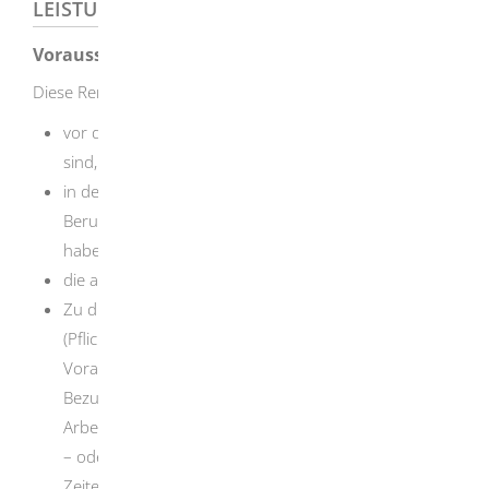
LEISTUNGSDETAILS
Voraussetzungen
Diese Rente können Personen erhalten, die
vor dem 02.01.1961 geboren und berufsunfähig
sind,
in den letzten fünf Jahren vor Eintritt der
Berufsunfähigkeit drei Jahre Pflichtbeiträge entrichtet
haben und
die allgemeine Wartezeit von fünf Jahren erfüllen
Zu dieser Wartezeit zählen: Beitragszeiten
(Pflichtbeitragszeiten, unter bestimmten
Voraussetzungen zum Beispiel auch Zeiten des
Bezuges von Krankengeld, Arbeitslosengeld,
Arbeitslosengeld II – vom 01.01.2005 bis 31.12.2010
– oder Übergangsgeld, Zeiten der Kindererziehung,
Zeiten der nicht erwerbsmäßigen häuslichen Pflege,