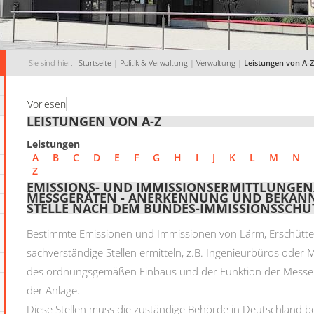
Sie sind hier:
Startseite
|
Politik & Verwaltung
|
Verwaltung
|
Leistungen von A-Z
Vorlesen
LEISTUNGEN VON A-Z
Leistungen
A
B
C
D
E
F
G
H
I
J
K
L
M
N
Z
EMISSIONS- UND IMMISSIONSERMITTLUNGEN
MESSGERÄTEN - ANERKENNUNG UND BEKANN
STELLE NACH DEM BUNDES-IMMISSIONSSCHU
Bestimmte Emissionen und Immissionen von Lärm, Erschütte
sachverständige Stellen ermitteln
, z.B. Ingenieurbüros oder M
des ordnungsgemäßen Einbaus und der Funktion der Messein
der Anlage.
Diese Stellen muss die zuständige Behörde in Deutschland 