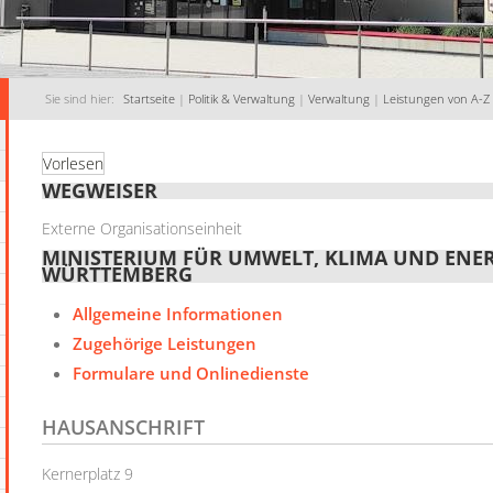
Sie sind hier:
Startseite
|
Politik & Verwaltung
|
Verwaltung
|
Leistungen von A-Z
Vorlesen
WEGWEISER
Externe Organisationseinheit
MINISTERIUM FÜR UMWELT, KLIMA UND ENE
WÜRTTEMBERG
Allgemeine Informationen
Zugehörige Leistungen
Formulare und Onlinedienste
HAUSANSCHRIFT
Kernerplatz 9