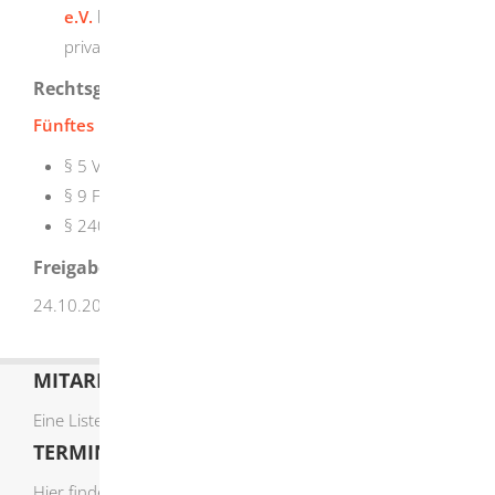
e.V.
bietet Informationen über das Angebot der
privaten Krankenversicherung.
Rechtsgrundlage
Fünftes Buch Sozialgesetzbuch (SGB V):
§ 5 Versicherungspflicht
§ 9 Freiwillige Versicherung
§ 240 Beitragsbemessung für freiwillige Mitglieder
Freigabevermerk
24.10.2025 Sozialministerium Baden-Württemberg
MITARBEITERLISTE
Eine Liste der Mitarbeiter von A-Z finden Sie
hier
.
TERMIN ONLINE BUCHEN
Hier finden Sie die verfügbaren Sachgebiete zur Online-