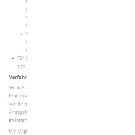
mindestens zwölf Monaten bestanden oder
in den letzten fünf Jahren ist eine
Vorversicherungszeit von mindestens 24
Monaten nachgewiesen.
Sie beantragen die freiwillige Mitgliedschaft
innerhalb von drei Monaten nach Beendigung
der vorherigen Versicherung.
Für die private Krankenversicherung: Erkundigen Sie
sich beim Versicherungsunternehmen.
Verfahrensablauf
Wenn Sie sich freiwillig in der gesetzlichen
Krankenversicherung versichern möchten, lassen Sie sich
von Ihrer Krankenkasse beraten. Dort erhalten Sie die
Antragsformulare. Viele Krankenkassen bieten diese auch
im Internet an.
Um Mitglied in der privaten Krankenversicherung zu