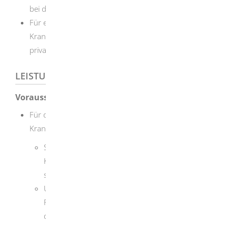
bei der Sie zuletzt versichert waren
Für eine Versicherung in der privaten
Krankenversicherung: jedes Unternehmen, das eine
private Krankenversicherung anbietet
LEISTUNGSDETAILS
Voraussetzungen
Für die freiwillige Versicherung in der gesetzlichen
Krankenversicherung:
Sie waren in der gesetzlichen
Krankenversicherung versichert, bevor Sie die
selbständige Tätigkeit aufgenommen haben.
Unmittelbar vorher hat eine
Familienversicherung oder eine Mitgliedschaft in
der gesetzlichen Krankenversicherung von