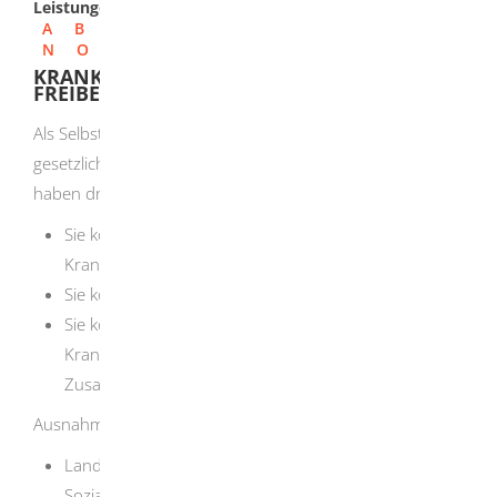
Leistungen
A
B
C
D
E
F
G
H
I
J
K
L
M
N
O
P
Q
R
S
T
U
V
W
X
Y
Z
KRANKENVERSICHERUNG FÜR
FREIBERUFLER BEANTRAGEN
Als Selbständige oder Selbständiger sind Sie nicht in der
gesetzlichen Krankenversicherung pflichtversichert. Sie
haben drei Möglichkeiten:
Sie können sich freiwillig in der gesetzlichen
Krankenversicherung versichern.
Sie können sich privat versichern.
Sie können beides kombinieren und zur gesetzlichen
Krankenversicherung eine private
Zusatzversicherung abschließen.
Ausnahmen bestehen für
Landwirtinnen und Landwirte: Sie sind in der
Sozialversicherung für Landwirtschaft, Forsten und