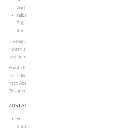
Gartenbau versichert.
selbständige Künstlerinnen und Künstler sowie
Publizistinnen und Publizisten: Sie sind in der
Künstlersozialversicherung versichert.
Die Beiträge zur gesetzlichen Krankenversicherung
richten sich nach Ihre
m Einkommen, dem Beitragssatz
und dem gewünschten Anspruch auf Krankengeld.
Private Krankenversicherungen berechnen die Beiträge
nach dem persönlichen Versicherungsrisiko, zum Beispiel
nach Alter oder Vorerkrankungen
und nicht nach dem
Einkommen
.
ZUSTÄNDIGE STELLE
Für eine freiwillige Versicherung in der gesetzlichen
Krankenversicherung: die gesetzliche Krankenkasse,