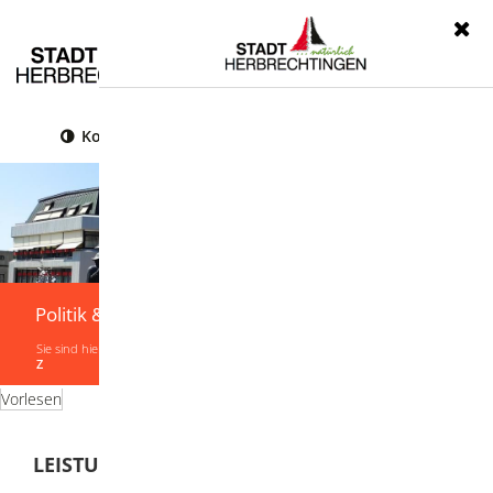
Menü
Kontrast
Leichte Sprache
Gebärdensprache
Politik & Verwaltung
Sie sind hier:
Startseite
|
Politik & Verwaltung
|
Verwaltung
|
Leistungen von A-
Z
Vorlesen
LEISTUNGEN VON A-Z