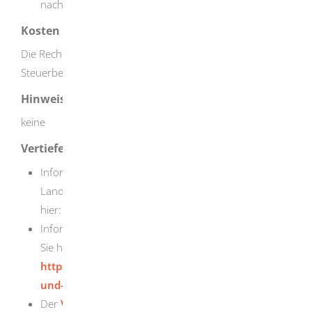
nach Versicherungsträger
Kosten
Die Rechtsberatung durch einen Fachanwalt oder
Steuerberater kann zusätzliche Kosten verursachen.
Hinweise
keine
Vertiefende Informationen
Informationen zur
Sozialversicherung für
Landwirtschaft, Forsten und Gartenbau
finden Sie
hier:
https://www.svlfg.de/krankenkasse
Informationen zur Künstlersozialversicherung finden
Sie hier:
https://www.kuenstlersozialkasse.de/kuenstler-
und-publizisten/leistungen
Der
Verband der privaten Krankenversicherung