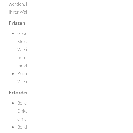
werden, können Sie sich von der Krankenversicherung
Ihrer Wahl ein Angebot erstellen lassen.
Fristen
Gesetzliche Krankenversicherung: innerhalb von drei
Monaten nach Beendigung der vorherigen
Versicherung. Die freiwillige Mitgliedschaft beginnt im
unmittelbaren Anschluss. Ein späterer Beitritt ist nicht
möglich.
Private Versicherung: Erkundigen Sie sich beim
Versicherungsunternehmen.
Erforderliche Unterlagen
Bei einem Antrag auf freiwillige Mitgliedschaft: letzter
Einkommensteuerbescheid oder bei Neugründung
ein anderweitiger Nachweis der Einnahmen.
Bei der Wahl eines privaten Versicherungsträgers: je