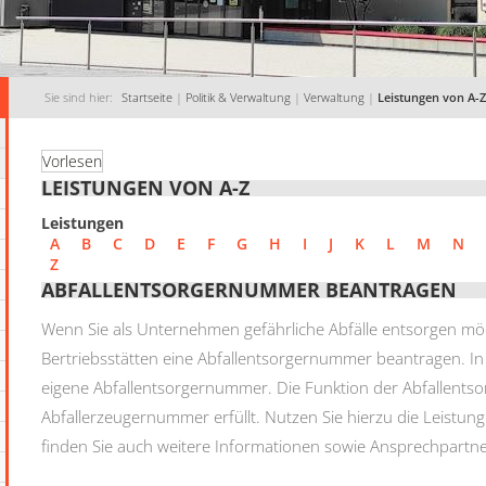
Sie sind hier:
Startseite
|
Politik & Verwaltung
|
Verwaltung
|
Leistungen von A-Z
Vorlesen
LEISTUNGEN VON A-Z
Leistungen
A
B
C
D
E
F
G
H
I
J
K
L
M
N
Z
ABFALLENTSORGERNUMMER BEANTRAGEN
Wenn Sie als Unternehmen gefährliche Abfälle entsorgen möc
Bertriebsstätten eine Abfallentsorgernummer beantragen. In
eigene Abfallentsorgernummer. Die Funktion der Abfallents
Abfallerzeugernummer erfüllt. Nutzen Sie hierzu die Leistu
finden Sie auch weitere Informationen sowie Ansprechpartne