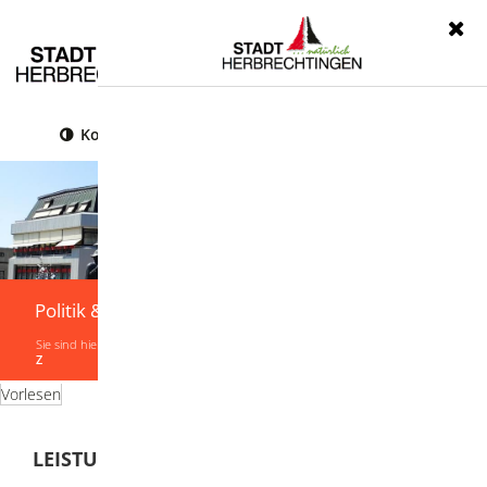
Menü
Kontrast
Leichte Sprache
Gebärdensprache
Politik & Verwaltung
Sie sind hier:
Startseite
|
Politik & Verwaltung
|
Verwaltung
|
Leistungen von A-
Z
Vorlesen
LEISTUNGEN VON A-Z