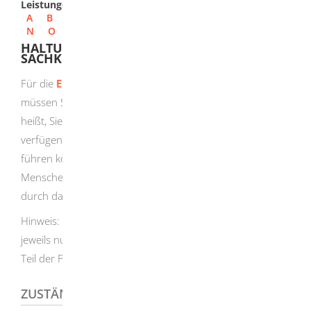
Leistungen
A
B
C
D
E
F
G
H
I
J
K
L
M
N
O
P
Q
R
S
T
U
V
W
X
Y
Z
HALTUNG EINES KAMPFHUNDES -
SACHKUNDE NACHWEISEN
Für die
Erlaubnis zum Halten eines Kampfhundes
müssen Sie die erforderliche Sachkunde besitzen. Das
heißt, Sie müssen über Kenntnisse und Fähigkeiten
verfügen, damit Sie Ihren Hund jederzeit so halten und
führen können, dass von ihm keine Gefahr für andere
Menschen oder Tiere ausgeht. Die Sachkunde weisen Sie
durch das Bestehen einer Prüfung nach.
Hinweis:
Der Nachweis der
Sachkunde bezieht sich dabei
jeweils nur auf den Hund, mit dem Sie den praktischen
Teil der Prüfung abgelegt haben.
ZUSTÄNDIGE STELLE