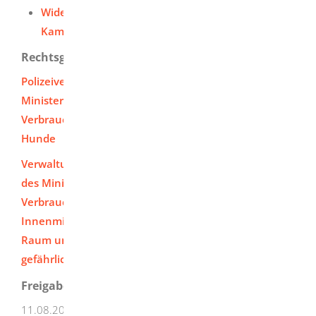
Widerlegung der vermuteten
Kampfhundeeigenschaft beantragen
Rechtsgrundlage
Polizeiverordnung des Innenministeriums und des
Ministeriums Ländlicher Raum und
Verbraucherschutz über das Halten gefährlicher
Hunde
Verwaltungsvorschrift des Innenministeriums und
des Ministeriums Ländlicher Raum und
Verbraucherschutz zur Polizeiverordnung des
Innenministeriums und des Ministeriums Ländlicher
Raum und Verbraucherschutz über das Halten
gefährlicher Hunde (VwVgH)
Freigabevermerk
11.08.2025 Innenministerium Baden-Württemberg