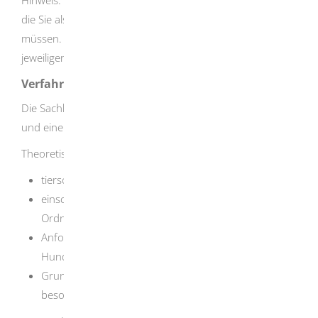
die Sie als Hundehalter oder Hundehalterin erfüllen
müssen. Informationen darüber erhalten Sie bei der
jeweiligen Gemeinde.
Verfahrensablauf
Die Sachkundeprüfung besteht aus einem theoretischen
und einem praktischen Teil.
Theoretischer Teil
tierschutzrechtliche Vorschriften
einschlägige Bestimmungen des Zivil-, Polizei-,
Ordnungswidrigkeiten- und Strafrechts
Anforderungen an die tiergerechte Haltung von
Hunden
Grundkenntnisse der Verhaltensweisen von Hunden,
besonders