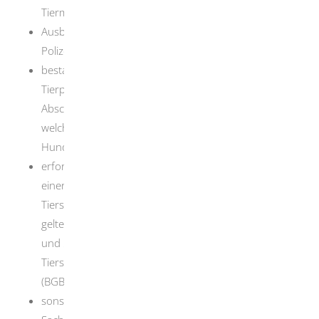
Tiermedizin,
Ausbildung als Polizeihundeführer oder
Polizeihundeführerin,
bestandene Abschlussprüfung in dem Beruf
Tierpfleger oder Tierpflegerin oder
erfolgreicher
Abschluss der Ausbildung zu einem anderen Beruf,
welche die erforderliche Sachkunde im Umgang mit
Hunden vermittelt,
erforderliche Kenntnisse und Fähigkeiten im Rahm
en
einer Erlaubniserteilung
nach § 11 Absatz 2
Tierschutzgesetz in der bis zum 13. Juli 2013
geltenden Fassung in Verbindung mit § 21 Absatz 5
und § 11 Absatz 1 Nummer 3, 4 und 8 des
Tierschutzgesetzes in der Fassung vom 20.12.2022
(BGBl. I, Seite 2752), bezogen auf Hunde,
sonstiger Nachweis über die erforderliche