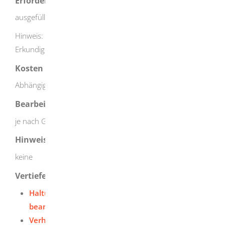
Erforderliche Unterlagen
ausgefülltes Antragsformular
Hinweis: Es können weitere Unterlagen erforderlich sein.
Erkundigen Sie sich bei Ihrer Gemeinde.
Kosten
Abhängig vom Prüfer oder der Gemeinde
Bearbeitungsdauer
je nach Gemeinde unterschiedlich
Hinweise
keine
Vertiefende Informationen
Haltung eines Kampfhundes - Erlaubnis
beantragen
Verhaltensprüfung für Kampfhunde beantragen