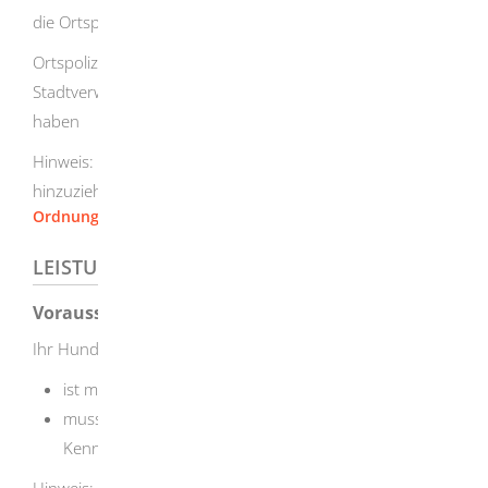
die Ortspolizeibehörde
Ortspolizeibehörde ist die Gemeinde- oder die
Stadtverwaltung, in deren Bezirk Sie Ihren Hauptwohnsitz
haben
Hinweis: Die Behörde kann eine sachverständige Person
hinzuziehen.
Ordnung und Sicherheit [Stadt Herbrechtingen]
LEISTUNGSDETAILS
Voraussetzungen
Ihr Hund
ist mindestens 6 Monate alt und
muss eine unveränderliche und lesbare
Kennzeichnung haben.
Hinweis:
Die Gemeinde bestimmt die Voraussetzungen,