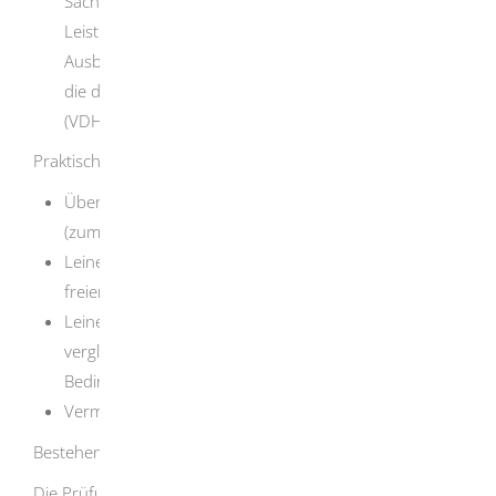
Sachkunde, zum Beispiel durch L
eistungsrichter,
Leistungsrichterinnen, Ausbildungsleiter oder
Ausbildungsleiterinnen von Hundesportverbänden,
die dem Verband des Deutschen Hundewesens e.V.
(VDH) angeschlossen sind.
Praktischer Teil
Überprüfung des Grundgehorsams des Hundes
(zum Beispiel in gewohnter und fremder Umgebung)
Leinenführigkeit auf einem Übungsplatz oder einem
freien Gelände mit und ohne Ablenkung
Leinenführigkeit im Straßenverkehr oder in einer
vergleichbaren Situation auch unter erschwerten
Bedingungen
Vermeiden und Bewältigen gefährlicher Situationen
Bestehen der Prüfung
Die Prüfung ist bestanden, wenn sowohl im