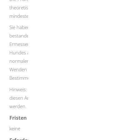
theoretischen als auch im praktischen Teil eine
mindestens ausreichende Leistung erbracht worden ist.
Sie haben die Prüfung im praktischen Teil nicht
bestanden? Ob Sie diese w
iederholen dürfen, liegt im
Ermessen der Behörde und ist vom Verhalten des
Hundes abhängig. Eine Wiederholung ist dann
normalerweise nach drei bis sechs Monaten möglich.
Wenden Sie sich für Informationen über die genauen
Bestimmungen an die zuständige Stel
le.
Hinweis:
Sachkundenachweise anderer Bundesländer, die
diesen Anforderungen entsprechen, können anerkannt
werden.
Fristen
keine