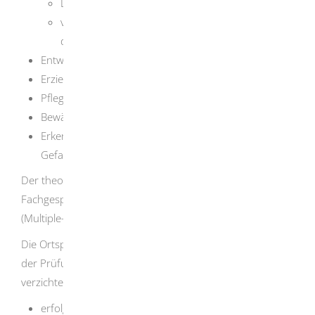
Lern- und Sozialverhalten und
verschiedene Formen der Aggression sowie
deren Bewältigung
Entwicklungsphasen von Junghunden
Erziehung und Ausbild
ung von Hunden
Pflegen von Hunden und Umgang mit Hunden
Bewältigen von Alltagssituationen
Erkennen und Beurteilen möglicher
Gefahrensituationen
Der theoretische Teil der Prüfung besteht aus einem
Fachgespräch oder aus einem Test mit Mehrfachauswahl
(Multiple-Choice).
Die Ortspolizeibehörde kann auf den theoretischen Teil
der Prüfung bei Vorlage eines der folgenden Nachweise
verzichten:
erfolgreicher Abschluss eines Studiums der