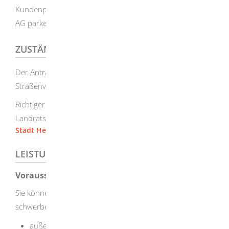
Kundenparkplätzen an Bahnhöfen der Deutschen Bahn
AG parken.
ZUSTÄNDIGE STELLE
Der Antrag kann in Baden-Württemberg bei den unteren
Straßenverkehrsbehörden gestellt werden.
Richtiger Ansprechpartner ist in der Regel das
Landratsamt oder die jeweilige Stadtverwaltung.
Stadt Herbrechtingen
LEISTUNGSDETAILS
Voraussetzungen
Sie können den "blauen Parkausweis" erhalten, wenn Sie
schwerbehindert sind und entweder
außergewöhnlich gehbehindert (Merkzeichen "aG" im