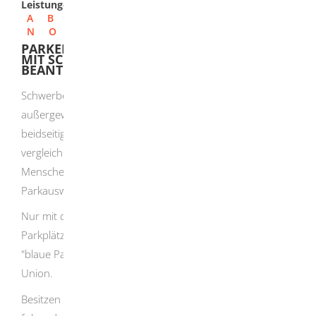
Leistungen
A
B
C
D
E
F
G
H
I
J
K
L
M
N
O
P
Q
R
S
T
U
V
W
X
Y
Z
PARKERLEICHTERUNGEN FÜR MENSCHEN
MIT SCHWEREN BEHINDERUNGEN
BEANTRAGEN ("BLAUER PARKAUSWEIS")
Schwerbehinderte Menschen mit einer
außergewöhnlichen Gehbehinderung (Merkzeichen aG),
beidseitiger Amelie oder Phokomelie oder mit
vergleichbaren Funktionseinschränkungen sowie blinde
Menschen können eine Ausnahmegenehmigung ("blauer
Parkausweis") erhalten.
Nur mit dem blauen Parkausweis darf auf Behinderten-
Parkplätzen mit Rollstuhl-Symbol geparkt werden. Der
"blaue Parkausweis" gilt in allen Staaten der Europäischen
Union.
Besitzen Sie einen "blauen Parkausweis", haben Sie