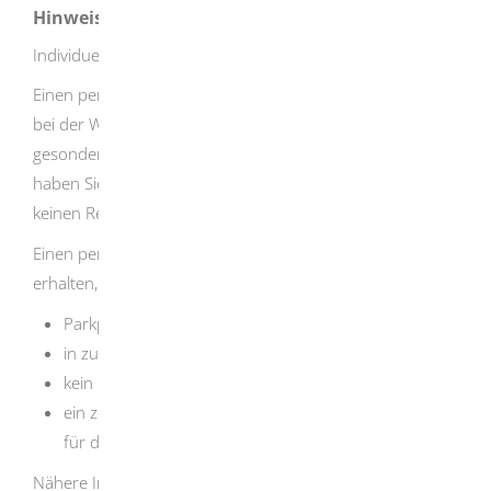
Hinweise
Individueller Behindertenparkplatz
Einen persönlichen Behindertenparkplatz (zum Beispiel
bei der Wohnung oder Arbeitsstelle) müssen Sie
gesondert beantragen. Im Gegensatz zum Parkausweis
haben Sie auf einen persönlichen Behindertenparkplatz
keinen Rechtsanspruch.
Einen persönlichen Behindertenparkplatz können Sie
erhalten, wenn
Parkplatzmangel besteht,
in zumutbarer Nähe kein Abstellplatz verfügbar ist,
kein Haltverbot besteht und
ein zeitlich begrenztes Parksonderrecht (zum Beispiel
für den Arbeitsplatz) nicht ausreicht.
Nähere Informationen erhalten Sie bei der zuständigen