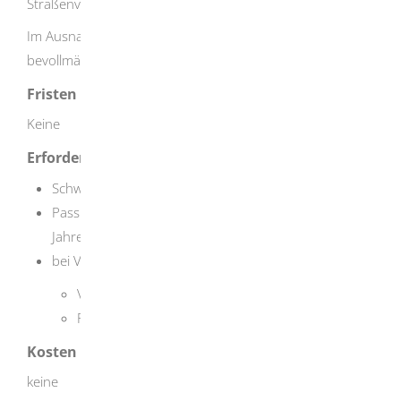
Straßenverkehrsbehörde beantragen.
Im Ausnahmefall können Sie sich auch von einer
bevollmächtigten Person vertreten lassen.
Fristen
Keine
Erforderliche Unterlagen
Schwerbehindertenausweis
Passbild (nicht erforderlich bei Kindern unter 16
Jahren)
bei Vertretung:
Vollmacht
Personalausweis der antragstellenden Person
Kosten
keine