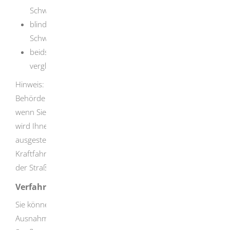
Schwerbehindertenausweis) oder
blind (Merkzeichen "Bl" im
Schwerbehindertenausweis) sind oder
beidseitige Amelie oder Phokomelie oder
vergleichbare Funktionseinschränkungen haben.
Hinweis:
Wenn Sie die Voraussetzungen erfüllen, kann die
Behö
r
de eine Ausnahmegenehmigung auch erteilen,
wenn Sie keine Fahrerlaubnis besitzen. In diesen Fällen
wird Ihnen eine Ausnahmegenehmigung des Inhalts
ausgestellt, dass der Sie jeweils befördernde
Kraftfahrzeugführer von den aufgeführten Vorschriften
der Straßenverkehrs-Ordnung befreit ist.
Verfahrensablauf
Sie können den blauen Parkausweis beziehungsweise die
Ausnahmegenehmigung formlos bei der zuständigen