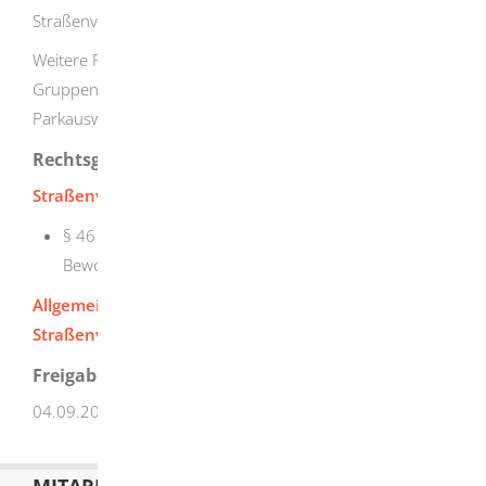
Straßenverkehrsbehörde.
Weitere Parkerleichterungen gibt es für besondere
Gruppen schwerbehinderter Menschen ("
orangefarbener
Parkausweis
").
Rechtsgrundlage
Straßenverkehrs-Ordnung (StVO)
§ 46 Ausnahmegenehmigungen, Erlaubnisse und
Bewohnerparkausweise
Allgemeine Verwaltungsvorschrift zur
Straßenverkehrs-Ordnung (VwV-StVO)
Freigabevermerk
04.09.2025 Verkehrsministerium Baden-Württemberg