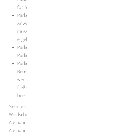
für bestimmte Zeiten freig
e
geben ist
Parken bis zu drei Stunden auf Parkplätzen für
Anwohn
e
rinnen und Anwohner. Die Ankunftszeit
muss sich aus der Einstellung auf einer Parkscheibe
ergeben
Parken ohne Gebühr und zeitliche Begrenzung an
Parku
h
ren und Parkscheinautomaten
Parken in ausgewiesenen verkehrsberuhigten
Bereichen außerhalb der markierten Parkstände,
wenn Sie den ü
b
rigen Verkehr (vor allem den
fließenden Verkehr) nicht u
n
verhältnismäßig
beeinträchtigen.
Sie müssen den Parkausweis deutlich sichtbar hinter der
Windschutzscheibe anbringen und die
Ausnahmegenehmigung immer mitführen. Mit der
Ausnahmegenehmigung dürfen Sie auch kostenlos auf