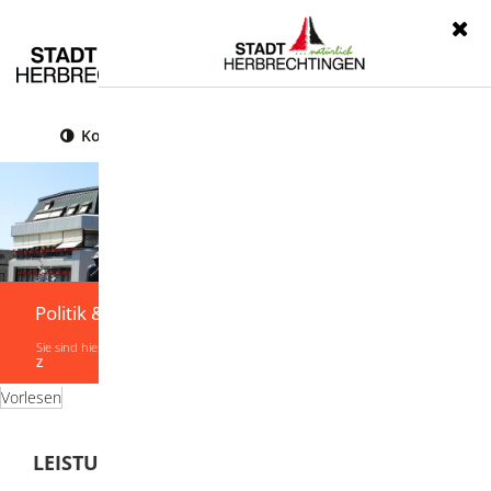
Menü
Kontrast
Leichte Sprache
Gebärdensprache
Politik & Verwaltung
Sie sind hier:
Startseite
|
Politik & Verwaltung
|
Verwaltung
|
Leistungen von A-
Z
Vorlesen
LEISTUNGEN VON A-Z