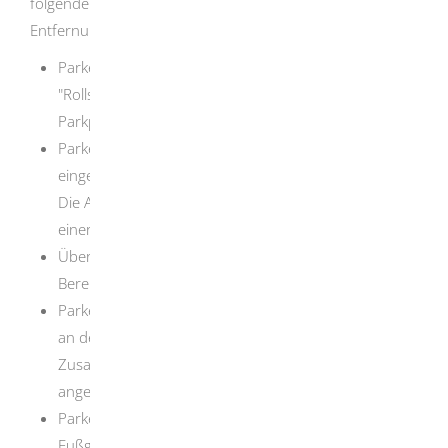
folgende B
e
rechtigungen (wenn in zumutbarer
Entfernung keine andere Parkmöglichkeit besteht):
Parken auf den mit Zusatzschild
"Rollstuhlfahrersymbol" besonders gekennzeichneten
Parkplätzen (Behinderte
n
parkplätze)
Parken bis zu drei Stunden an Stellen, an denen das
eing
e
schränkte Halteverbot angeordnet ist.
Die Ankunftszeit muss sich aus der Einstellung auf
einer Parkscheibe ergeben
Überschreiten der zugelassenen Parkdauer im
Bereich e
i
nes Zonenhalteverbots
Parken über die zugelassene Zeit hinaus an Stellen,
an d
e
nen Parken erlaubt, jedoch durch ein
Zusatzschild eine B
e
grenzung der Parkzeit
angeordnet ist
Parken während der Ladezeiten in
Fußgängerbereichen, in denen das Be- und Entladen