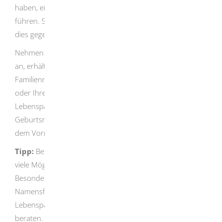
haben, einen gemeinsamen Lebenspartnerschaftsnamen
führen. Sie und Ihre Partnerin oder Ihr Partner müssen
dies gegenüber dem Standesamt erklären.
Nehmen Sie in der Lebenspartnerschaft ein Kind allein
an, erhält das Kind als Geburtsnamen Ihren
Familiennamen. Wenn Sie das Kind Ihrer Lebenspartnerin
oder Ihres Lebenspartners annehmen und keinen
Lebenspartnerschaftsnamen führen, bestimmen Sie den
Geburtsnamen des Kindes durch Erklärung gegenüber
dem Vormundschaftsgericht.
Tipp:
Bei der Bestimmung der Namensführung gibt es
viele Möglichkeiten. In manchen Fällen sind zudem
Besonderheiten zu beachten, etwa bei der
Namensführung von ausländischen
Lebenspartnerschaften. Lassen Sie sich beim Standesamt
beraten.