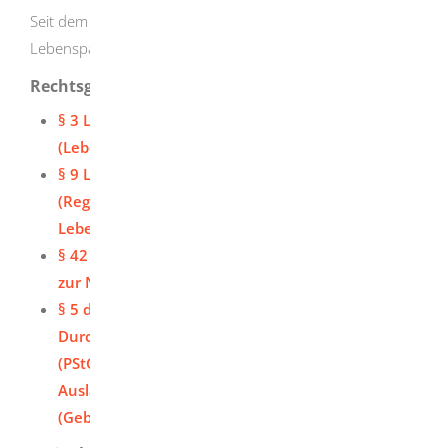
Seit dem 1. Oktober 2017 ist die Begründung einer
Lebenspartnerschaft nicht mehr möglich.
Rechtsgrundlage
§ 3 Lebenspartnerschaftsgesetz (LPartG)
(Lebenspartnerschaftsname)
§ 9 Lebenspartnerschaftsgesetz (LPartG)
(Regelungen in Bezug auf Kinder eines
Lebenspartners)
§ 42 Personenstandsgesetz (PStG) (Erklärungen
zur Namensführung von Lebenspartnern)
§ 5 der Verordnung des Innenministeriums zur
Durchführung des Personenstandsgesetzes
(PStG-DVO) (Erhebung von Gebühren und
Auslagen)
in Verbindung mit
Anlage 1
(Gebührenverzeichnis)