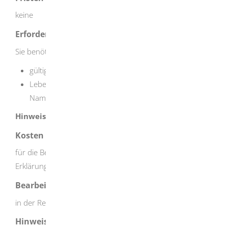
keine
Erforderliche Unterlagen
Sie benötigen folgende Unterlagen:
gültiger Personalausweis oder Reisepass
Lebenspartnerschaftsurkunde (bei späterer
Namensänderung)
Hinweis:
Es können weitere Unterlagen erforderlich sein.
Kosten
für die Beglaubigung von namensrechtlichen
Erklärungen: EUR 40,00
Bearbeitungsdauer
in der Regel sofort
Hinweise