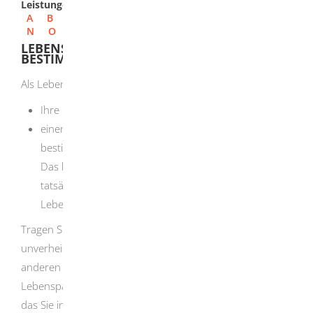
Leistungen
A
B
C
D
E
F
G
H
I
J
K
L
M
N
O
P
Q
R
S
T
U
V
W
X
Y
Z
LEBENSPARTNERSCHAFTSNAMEN
BESTIMMEN
Als Lebenspartnerin oder Lebenspartner können Sie:
Ihre bisherigen Namen beibehalten oder
einen gemeinsamen Lebenspartnerschaftsnamen
bestimmen.
Das kann entweder der Geburtsname oder der
tatsächlich geführte Name einer der
Lebenspartnerinnen oder Lebenspartner sein.
Tragen Sie als Elternteil die elterliche Sorge für ein
unverheiratetes Kind allein oder gemeinsam mit dem
anderen Elternteil? Dann können Sie und Ihre
Lebenspartnerin oder Ihr Lebenspartner sowie das Kind,
das Sie in Ihren gemeinsamen Haushalt aufgenommen