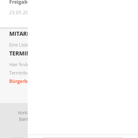
Freigabevermerk
23.05.2024 Innenministerium Baden-Württemberg
MITARBEITERLISTE
Eine Liste der Mitarbeiter von A-Z finden Sie
hier
.
TERMIN ONLINE BUCHEN
Hier finden Sie die verfügbaren Sachgebiete zur Online-
Terminbuchung:
Bürgerbüro Termine online buchen
Kontakt
Bankverbindung
Impressum
Datenschutz
Barrierefreiheit
Leichte Sprache
Gebärdensprache
Sitemap
Intranet