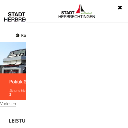
Menü
Kontrast
Leichte Sprache
Gebärdensprache
Politik & Verwaltung
Sie sind hier:
Startseite
|
Politik & Verwaltung
|
Verwaltung
|
Leistungen von A-
Z
Vorlesen
LEISTUNGEN VON A-Z