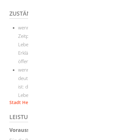
ZUSTÄNDIGE STELLE
wenn die Namensänderung zu einem späteren
Zeitpunkt nach Begründung der
Lebenspartnerschaft erfolgt, müssen Sie die
Erklärung bei einem Notariat oder Standesamt
öffentlich beglaubigen lassen
wenn die Lebenspartnerschaft nicht in einem
deutschen Lebenspartnerschaftsregister beurkundet
ist: das Standesamt am Wohnsitz der
Lebenspartnerinnen oder Lebenspartner
Stadt Herbrechtingen
LEISTUNGSDETAILS
Voraussetzungen