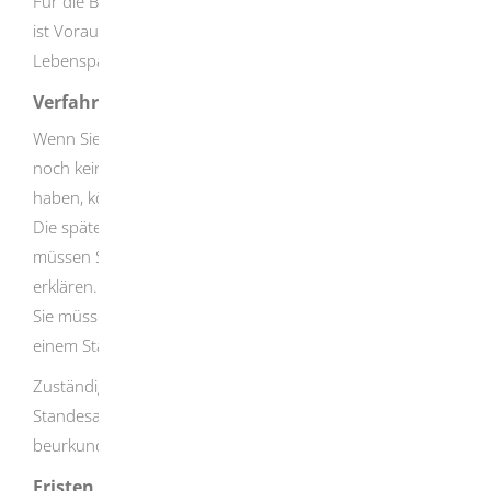
Für die Bestimmung eines Lebenspartnerschaftsnamens
ist Voraussetzung, dass eine wirksam begründete
Lebenspartnerschaft besteht.
Verfahrensablauf
Wenn Sie bei der Begründung Ihrer Lebenspartnerschaft
noch keinen gemeinsamen Familiennamen bestimmt
haben, können Sie dies jederzeit nachholen.
Die spätere Änderung des Lebenspartnerschaftsnamens
müssen Sie beim zuständigen Standesamt schriftlich
erklären.
Sie müssen diese Erklärung bei einem Notariat oder bei
einem Standesamt beglaubigen oder beurkunden lassen.
Zuständig für die Entgegennahme der Erklärung ist das
Standesamt, bei dem die Lebenspartnerschaft
beurkundet ist.
Fristen