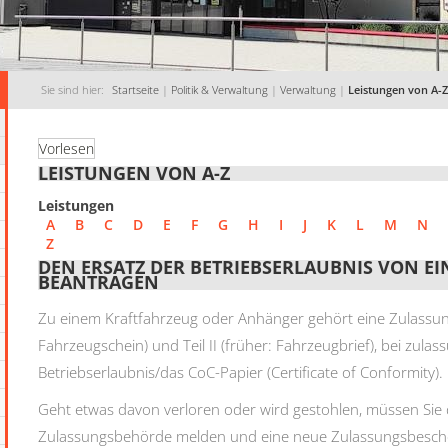
Sie sind hier:
Startseite
|
Politik & Verwaltung
|
Verwaltung
|
Leistungen von A-Z
Vorlesen
LEISTUNGEN VON A-Z
Leistungen
A
B
C
D
E
F
G
H
I
J
K
L
M
N
Z
DEN ERSATZ DER BETRIEBSERLAUBNIS VON E
BEANTRAGEN
Zu einem Kraftfahrzeug oder Anhänger gehört eine Zulassung
Fahrzeugschein) und Teil II (früher: Fahrzeugbrief), bei zula
Betriebserlaubnis/das CoC-Papier (Certificate of Conformity)
.
Geht etwas davon verloren oder wird gestohlen, müssen Sie 
Zulassungsbehörde melden und eine neue Zulassungsbesche